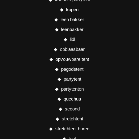
kopen
leen bakker
leenbakker
lidl
opblaasbaar
opvouwbare tent
pagodetent
partytent
partytenten
quechua
second
stretchtent
stretchtent huren
tent