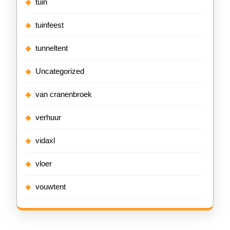
tuin
tuinfeest
tunneltent
Uncategorized
van cranenbroek
verhuur
vidaxl
vloer
vouwtent