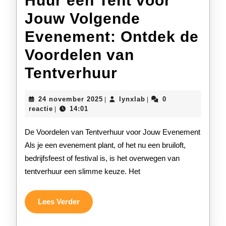
Huur een Tent voor
Jouw Volgende
Evenement: Ontdek de
Voordelen van
Huur
Tentverhuur
een
24
lynxlab
24 november 2025
lynxlab
0
|
|
Tent
november
reactie
14:01
|
2025
voor
De Voordelen van Tentverhuur voor Jouw Evenement
Jouw
Als je een evenement plant, of het nu een bruiloft,
bedrijfsfeest of festival is, is het overwegen van
Volgende
tentverhuur een slimme keuze. Het
Evenement:
Ontdek
Lees
Lees Verder
Verder
de