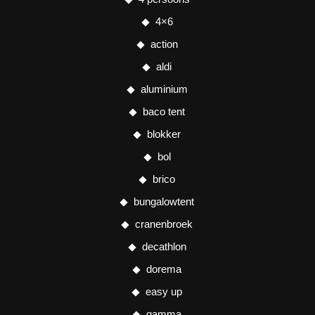
4×6
action
aldi
aluminium
baco tent
blokker
bol
brico
bungalowtent
cranenbroek
decathlon
dorema
easy up
gamma