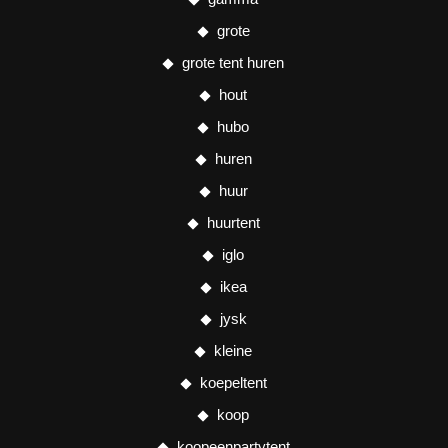
grote
grote tent huren
hout
hubo
huren
huur
huurtent
iglo
ikea
jysk
kleine
koepeltent
koop
koopeenpartytent