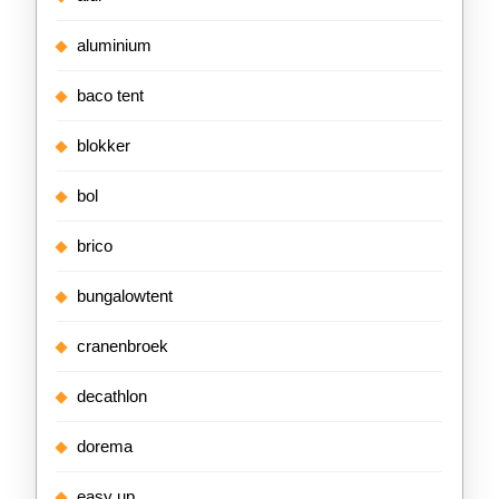
aluminium
baco tent
blokker
bol
brico
bungalowtent
cranenbroek
decathlon
dorema
easy up