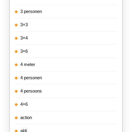
3 personen
3×3
3×4
3×6
4 meter
4 personen
4 persoons
4×6
action
aldi