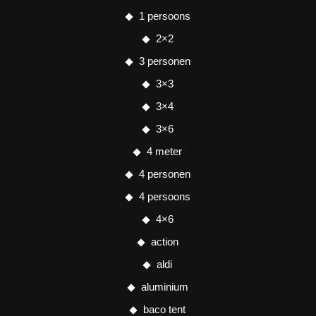
1 persoons
2×2
3 personen
3×3
3×4
3×6
4 meter
4 personen
4 persoons
4×6
action
aldi
aluminium
baco tent