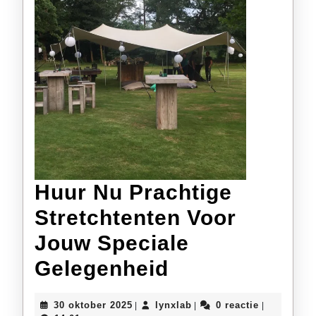
Huur Nu Prachtige
Stretchtenten Voor
Jouw Speciale
Huur
Gelegenheid
Nu
30
lynxlab
30 oktober 2025
lynxlab
0 reactie
|
|
|