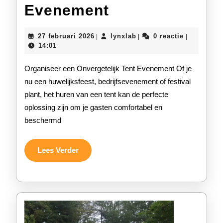
Tips
Evenement
voor
27
lynxlab
27 februari 2026
lynxlab
0 reactie
|
|
|
het
februari
14:01
2026
Organiseren
Organiseer een Onvergetelijk Tent Evenement Of je
van
nu een huwelijksfeest, bedrijfsevenement of festival
plant, het huren van een tent kan de perfecte
een
oplossing zijn om je gasten comfortabel en
Succesvol
beschermd
Tent
Evenement
Lees
Lees Verder
Verder