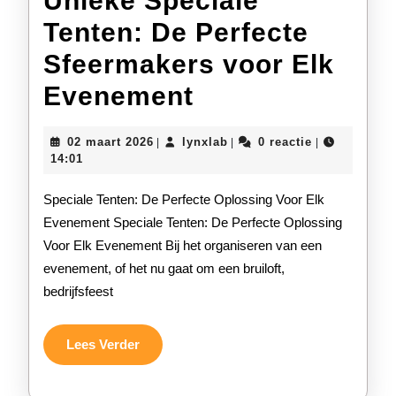
Unieke Speciale
Tenten: De Perfecte
Sfeermakers voor Elk
Unieke
Evenement
Speciale
02
lynxlab
02 maart 2026
lynxlab
0 reactie
|
|
|
Tenten:
maart
14:01
2026
De
Speciale Tenten: De Perfecte Oplossing Voor Elk
Perfecte
Evenement Speciale Tenten: De Perfecte Oplossing
Voor Elk Evenement Bij het organiseren van een
Sfeermakers
evenement, of het nu gaat om een bruiloft,
voor
bedrijfsfeest
Elk
Evenement
Lees
Lees Verder
Verder