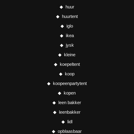
huur
huurtent
iglo
ikea
jysk
kleine
koepeltent
koop
koopeenpartytent
kopen
leen bakker
leenbakker
lidl
opblaasbaar