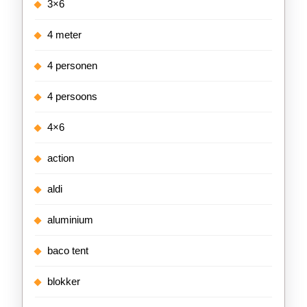
3×6
4 meter
4 personen
4 persoons
4×6
action
aldi
aluminium
baco tent
blokker