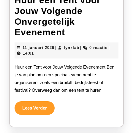
Huur een Tent voor
Jouw Volgende
Onvergetelijk
Huur
Evenement
een
11
lynxlab
11 januari 2026
lynxlab
0 reactie
|
|
|
Tent
januari
14:01
2026
voor
Huur een Tent voor Jouw Volgende Evenement Ben
Jouw
je van plan om een speciaal evenement te
organiseren, zoals een bruiloft, bedrijfsfeest of
Volgende
festival? Overweeg dan om een tent te huren
Onvergetelijk
Evenement
Lees
Lees Verder
Verder