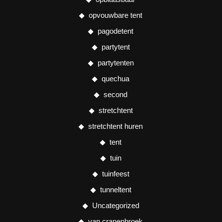
opvouwbare tent
pagodetent
partytent
partytenten
quechua
second
stretchtent
stretchtent huren
tent
tuin
tuinfeest
tunneltent
Uncategorized
van cranenbroek