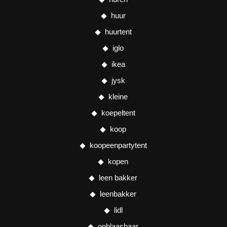
huur
huurtent
iglo
ikea
jysk
kleine
koepeltent
koop
koopeenpartytent
kopen
leen bakker
leenbakker
lidl
opblaasbaar