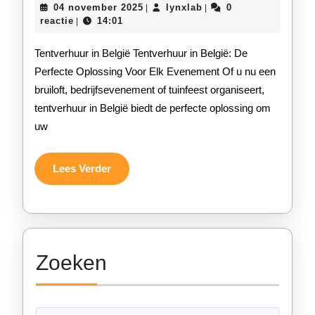
04
lynxlab
04 november 2025
lynxlab
0
|
|
België
november
reactie
14:01
|
2025
De
Tentverhuur in België Tentverhuur in België: De
Ideale
Perfecte Oplossing Voor Elk Evenement Of u nu een
bruiloft, bedrijfsevenement of tuinfeest organiseert,
Oplos
tentverhuur in België biedt de perfecte oplossing om
Voor
uw
Elk
Even
Lees
Lees Verder
Verder
Zoeken