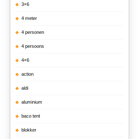
3×6
4 meter
4 personen
4 persoons
4×6
action
aldi
aluminium
baco tent
blokker