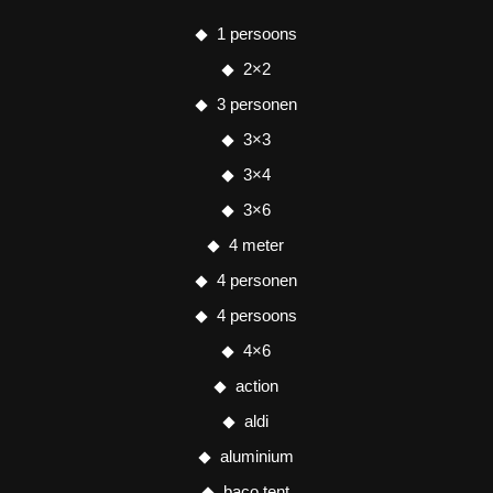
1 persoons
2×2
3 personen
3×3
3×4
3×6
4 meter
4 personen
4 persoons
4×6
action
aldi
aluminium
baco tent