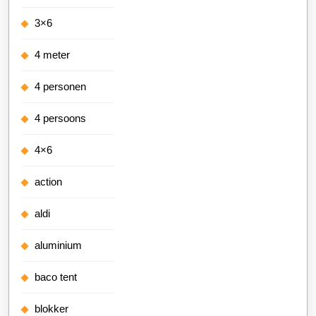
3×6
4 meter
4 personen
4 persoons
4×6
action
aldi
aluminium
baco tent
blokker