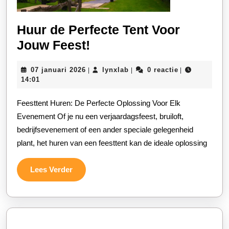
Huur de Perfecte Tent Voor
Huur
Jouw Feest!
de
07
lynxlab
07 januari 2026
lynxlab
0 reactie
|
|
|
Perfecte
januari
14:01
Tent
2026
Feesttent Huren: De Perfecte Oplossing Voor Elk
Voor
Evenement Of je nu een verjaardagsfeest, bruiloft,
Jouw
bedrijfsevenement of een ander speciale gelegenheid
Feest!
plant, het huren van een feesttent kan de ideale oplossing
Lees
Lees Verder
Verder