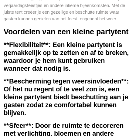
verjaardagsfeestjes en andere intieme bijeenkomsten. Met de
juiste tent creëer je een gezellige en beschutte ruimte waar
gasten kunnen genieten van het feest, ongeacht het weer.
Voordelen van een kleine partytent
**Flexibiliteit**: Een kleine partytent is
gemakkelijk op te zetten en af te breken,
waardoor je hem kunt gebruiken
wanneer dat nodig is.
**Bescherming tegen weersinvloeden**:
Of het nu regent of te veel zon is, een
kleine partytent biedt beschutting aan je
gasten zodat ze comfortabel kunnen
blijven.
**Sfeer**: Door de ruimte te decoreren
met verlichting, bloemen en andere