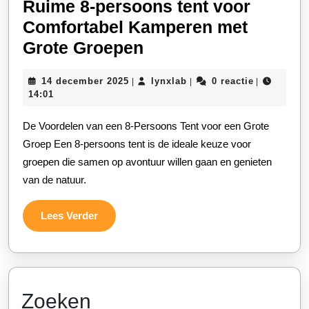
Ruime 8-persoons tent voor
Comfortabel Kamperen met
Ruime
Grote Groepen
8-
14
lynxlab
14 december 2025
lynxlab
0 reactie
|
|
|
persoons
december
14:01
tent
2025
De Voordelen van een 8-Persoons Tent voor een Grote
voor
Groep Een 8-persoons tent is de ideale keuze voor
Comfortabel
groepen die samen op avontuur willen gaan en genieten
Kamperen
van de natuur.
met
Grote
Lees
Lees Verder
Groepen
Verder
Zoeken