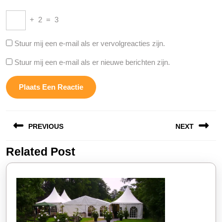
+
2
=
3
Stuur mij een e-mail als er vervolgreacties zijn.
Stuur mij een e-mail als er nieuwe berichten zijn.
Berichtnavigatie
PREVIOUS
NEXT
Related Post
Vorige
Volgende
bericht:
bericht: