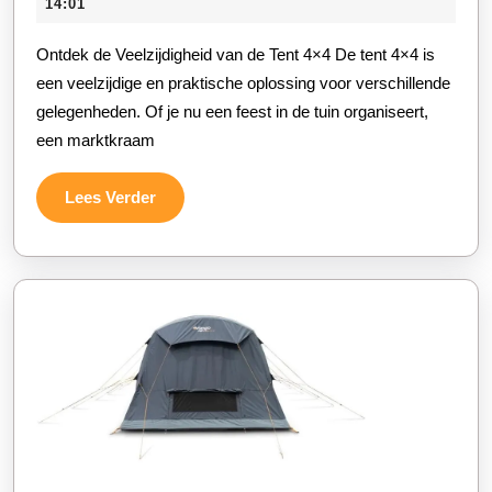
december
14:01
van
2025
Ontdek de Veelzijdigheid van de Tent 4×4 De tent 4×4 is
de
een veelzijdige en praktische oplossing voor verschillende
Tent
gelegenheden. Of je nu een feest in de tuin organiseert,
4×4:
een marktkraam
Ideaal
voor
Lees
Lees Verder
Diverse
Verder
Gelegenheden