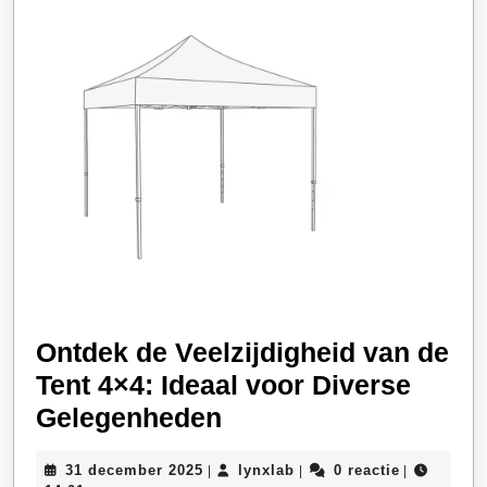
Ontdek de Veelzijdigheid van de
Tent 4×4: Ideaal voor Diverse
Ontdek
Gelegenheden
de
31
lynxlab
31 december 2025
lynxlab
0 reactie
|
|
|
Veelzijdigheid