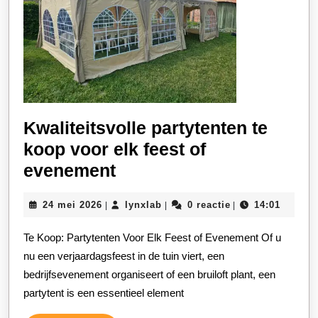
Kwaliteitsvolle partytenten te
koop voor elk feest of
Kwaliteitsvolle
evenement
partytenten
24
lynxlab
24 mei 2026
lynxlab
0 reactie
14:01
|
|
|
te
mei
koop
2026
Te Koop: Partytenten Voor Elk Feest of Evenement Of u
voor
nu een verjaardagsfeest in de tuin viert, een
elk
bedrijfsevenement organiseert of een bruiloft plant, een
partytent is een essentieel element
feest