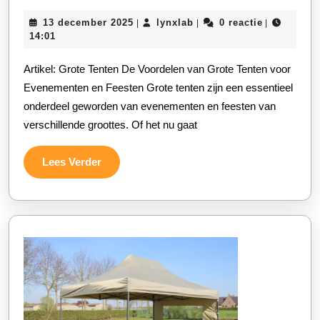
van
13
lynxlab
13 december 2025
lynxlab
0 reactie
|
|
|
het
december
14:01
Huren
2025
Artikel: Grote Tenten De Voordelen van Grote Tenten voor
van
Evenementen en Feesten Grote tenten zijn een essentieel
een
onderdeel geworden van evenementen en feesten van
Grote
verschillende groottes. Of het nu gaat
Tent
voor
Lees
Lees Verder
Eveneme
Verder
en
Feesten