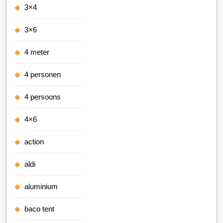
3×4
3×6
4 meter
4 personen
4 persoons
4×6
action
aldi
aluminium
baco tent