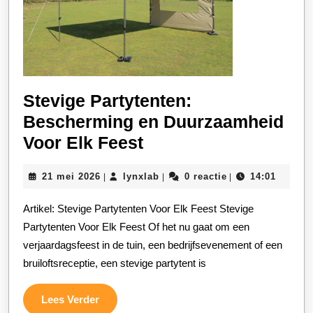
Stevige Partytenten:
Bescherming en Duurzaamheid
Stevige
Voor Elk Feest
Partytenten:
21
lynxlab
21 mei 2026
lynxlab
0 reactie
14:01
|
|
|
Bescherming
mei
en
2026
Artikel: Stevige Partytenten Voor Elk Feest Stevige
Duurzaamheid
Partytenten Voor Elk Feest Of het nu gaat om een
Voor
verjaardagsfeest in de tuin, een bedrijfsevenement of een
bruiloftsreceptie, een stevige partytent is
Elk
Feest
Lees
Lees Verder