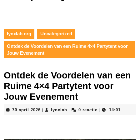
lynxlab.org
Uncategorized
Ontdek de Voordelen van een Ruime 4×4 Partytent voor
Jouw Evenement
Ontdek de Voordelen van een
Ruime 4×4 Partytent voor
Jouw Evenement
30
lynxlab
30 april 2026
lynxlab
0 reactie
14:01
|
|
|
april
2026