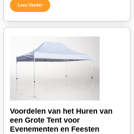
of
Lees
Lees Verder
evenement
Verder
Voordelen van het Huren van
een Grote Tent voor
Voordele
Evenementen en Feesten