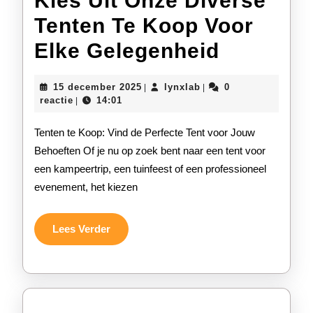
Kies Uit Onze Diverse
Tenten Te Koop Voor
Kies
Elke Gelegenheid
Uit
15
lynxlab
15 december 2025
lynxlab
0
|
|
Onze
december
reactie
14:01
|
2025
Diverse
Tenten te Koop: Vind de Perfecte Tent voor Jouw
Tenten
Behoeften Of je nu op zoek bent naar een tent voor
een kampeertrip, een tuinfeest of een professioneel
Te
evenement, het kiezen
Koop
Voor
Lees
Lees Verder
Verder
Elke
Gelegen