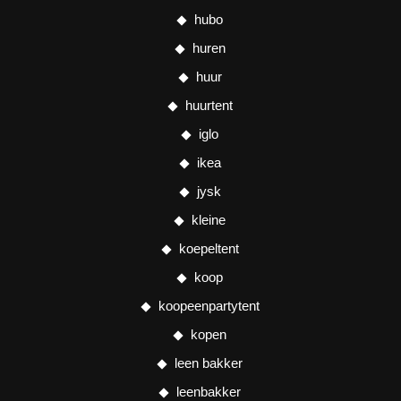
hubo
huren
huur
huurtent
iglo
ikea
jysk
kleine
koepeltent
koop
koopeenpartytent
kopen
leen bakker
leenbakker