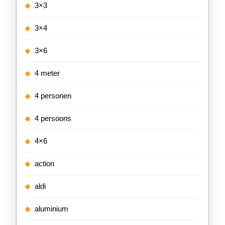
3×3
3×4
3×6
4 meter
4 personen
4 persoons
4×6
action
aldi
aluminium