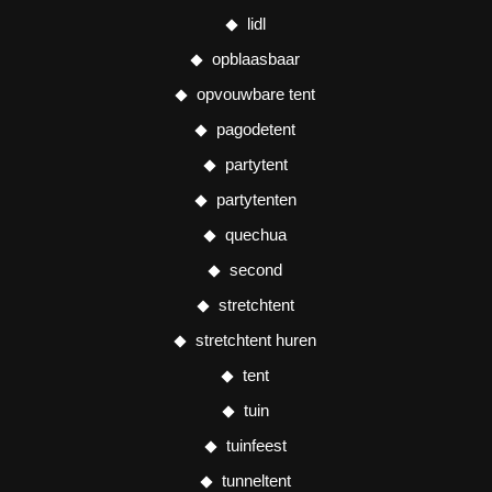
lidl
opblaasbaar
opvouwbare tent
pagodetent
partytent
partytenten
quechua
second
stretchtent
stretchtent huren
tent
tuin
tuinfeest
tunneltent