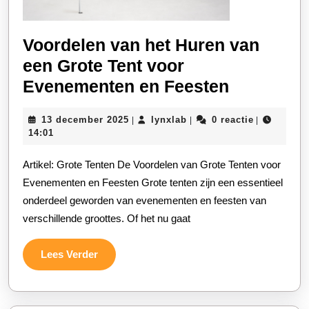
Voordelen van het Huren van
een Grote Tent voor
Voordele
Evenementen en Feesten
van
13
lynxlab
13 december 2025
lynxlab
0 reactie
|
|
|
het
december
14:01
Huren
2025
Artikel: Grote Tenten De Voordelen van Grote Tenten voor
van
Evenementen en Feesten Grote tenten zijn een essentieel
een
onderdeel geworden van evenementen en feesten van
Grote
verschillende groottes. Of het nu gaat
Tent
voor
Lees
Lees Verder
Eveneme
Verder
en