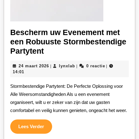
Bescherm uw Evenement met
een Robuuste Stormbestendige
Bescherm
Partytent
uw
24
lynxlab
24 maart 2026
lynxlab
0 reactie
|
|
|
Evenement
maart
14:01
met
2026
Stormbestendige Partytent: De Perfecte Oplossing voor
een
Alle Weersomstandigheden Als u een evenement
Robuuste
organiseert, wilt u er zeker van zijn dat uw gasten
Stormbestendige
comfortabel en veilig kunnen genieten, ongeacht het weer.
Partytent
Lees
Lees Verder
Verder