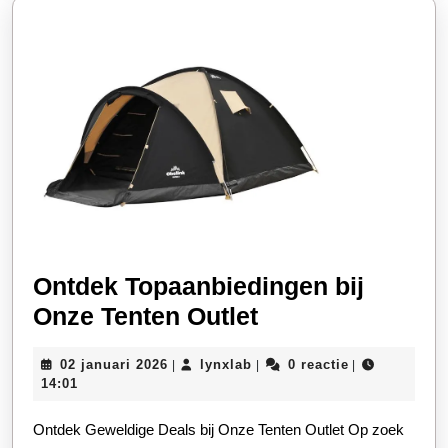
Feesten
Ontdek Topaanbiedingen bij
Ontdek
Onze Tenten Outlet
Topaanbiedinge
02
lynxlab
02 januari 2026
lynxlab
0 reactie
|
|
|
bij
januari
14:01
Onze
2026
Ontdek Geweldige Deals bij Onze Tenten Outlet Op zoek
Tenten