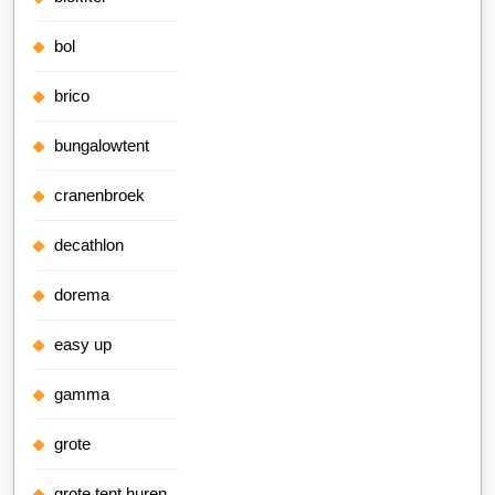
bol
brico
bungalowtent
cranenbroek
decathlon
dorema
easy up
gamma
grote
grote tent huren