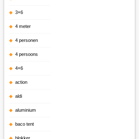
3×6
4 meter
4 personen
4 persoons
4×6
action
aldi
aluminium
baco tent
blokker