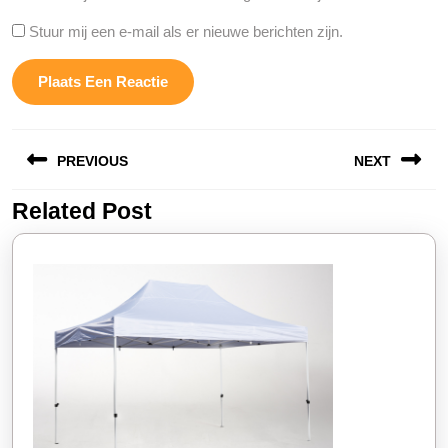
Stuur mij een e-mail als er nieuwe berichten zijn.
Berichtnavigatie
PREVIOUS
NEXT
Related Post
Vorige
Volgende
bericht:
bericht: