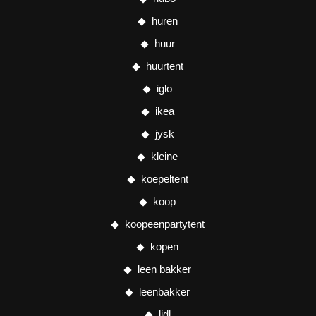
huren
huur
huurtent
iglo
ikea
jysk
kleine
koepeltent
koop
koopeenpartytent
kopen
leen bakker
leenbakker
lidl