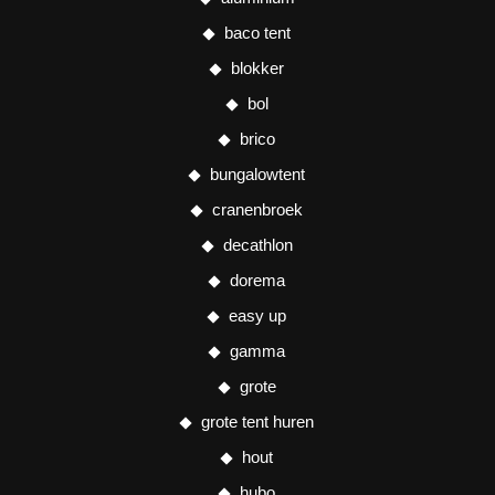
baco tent
blokker
bol
brico
bungalowtent
cranenbroek
decathlon
dorema
easy up
gamma
grote
grote tent huren
hout
hubo