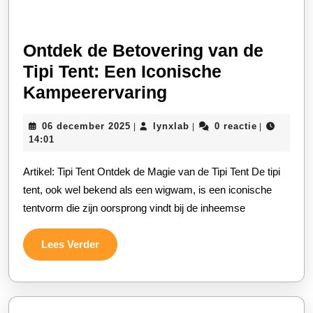
Ontdek de Betovering van de
Tipi Tent: Een Iconische
Ontdek
Kampeerervaring
de
06
lynxlab
06 december 2025
lynxlab
0 reactie
|
|
|
Betovering
december
14:01
van
2025
Artikel: Tipi Tent Ontdek de Magie van de Tipi Tent De tipi
de
tent, ook wel bekend als een wigwam, is een iconische
Tipi
tentvorm die zijn oorsprong vindt bij de inheemse
Tent:
Een
Lees
Lees Verder
Iconische
Verder
Kampeerervaring