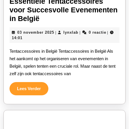
Essentiële Tentaccessoires
voor Succesvolle Evenementen
Essentiële
in België
Tentaccessoires
03
lynxlab
03 november 2025
lynxlab
0 reactie
|
|
|
voor
november
14:01
Succesvolle
2025
Tentaccessoires in België Tentaccessoires in België Als
Evenementen
het aankomt op het organiseren van evenementen in
in
België, spelen tenten een cruciale rol. Maar naast de tent
België
zelf zijn ook tentaccessoires van
Lees
Lees Verder
Verder