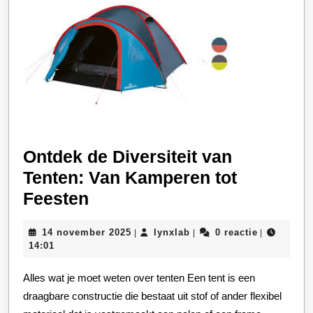
Ontdek de Diversiteit van
Tenten: Van Kamperen tot
Ontdek
Feesten
de
14
lynxlab
14 november 2025
lynxlab
0 reactie
|
|
|
Diversiteit
november
14:01
van
2025
Alles wat je moet weten over tenten Een tent is een
Tenten:
draagbare constructie die bestaat uit stof of ander flexibel
Van