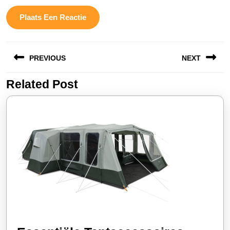
Berichtnavigatie
PREVIOUS
NEXT
Related Post
Vorige
Volgende
bericht:
bericht: