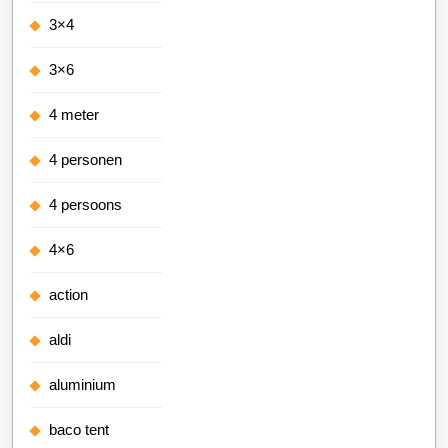
3×4
3×6
4 meter
4 personen
4 persoons
4×6
action
aldi
aluminium
baco tent