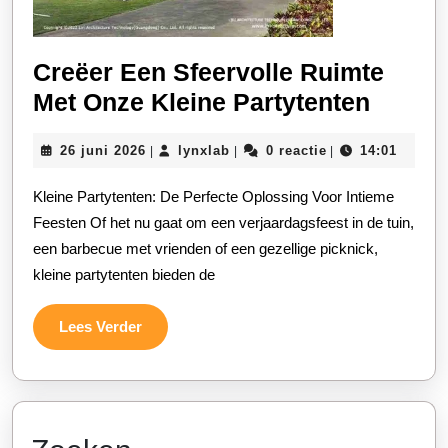
Creëer Een Sfeervolle Ruimte
Creëe
Met Onze Kleine Partytenten
Een
26
lynxlab
26 juni 2026
lynxlab
0 reactie
14:01
|
|
|
Sfeerv
juni
Ruimt
2026
Kleine Partytenten: De Perfecte Oplossing Voor Intieme
Met
Feesten Of het nu gaat om een verjaardagsfeest in de tuin,
Onze
een barbecue met vrienden of een gezellige picknick,
kleine partytenten bieden de
Kleine
Partyt
Lees
Lees Verder
Verder