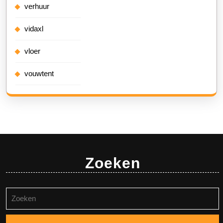
verhuur
vidaxl
vloer
vouwtent
Zoeken
Zoeken
naar: