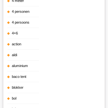
4 meter
4 personen
4 persoons
4×6
action
aldi
aluminium
baco tent
blokker
bol