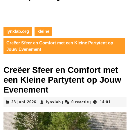
lynxlab.org
kleine
Creëer Sfeer en Comfort met een Kleine Partytent op
Jouw Evenement
Creëer Sfeer en Comfort met
een Kleine Partytent op Jouw
Evenement
23
lynxlab
23 juni 2026
lynxlab
0 reactie
14:01
|
|
|
juni
2026