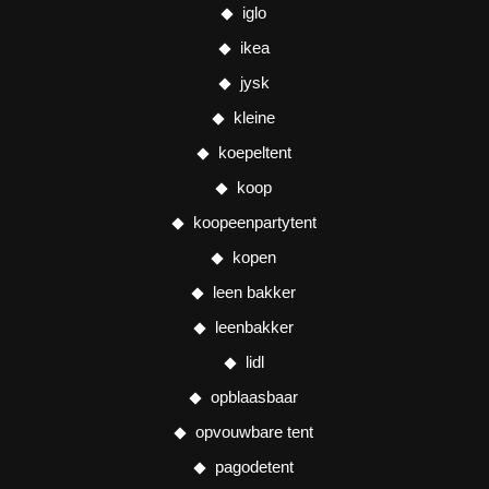
iglo
ikea
jysk
kleine
koepeltent
koop
koopeenpartytent
kopen
leen bakker
leenbakker
lidl
opblaasbaar
opvouwbare tent
pagodetent