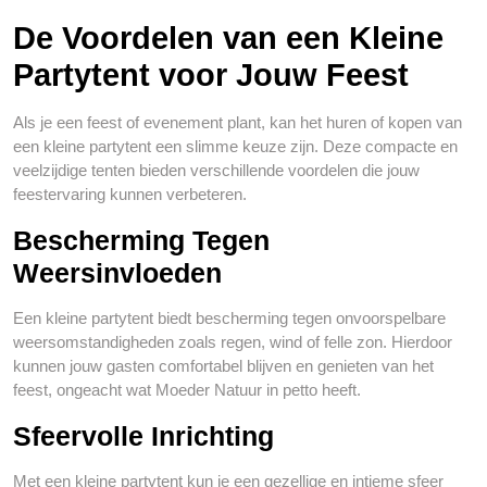
De Voordelen van een Kleine
Partytent voor Jouw Feest
Als je een feest of evenement plant, kan het huren of kopen van
een kleine partytent een slimme keuze zijn. Deze compacte en
veelzijdige tenten bieden verschillende voordelen die jouw
feestervaring kunnen verbeteren.
Bescherming Tegen
Weersinvloeden
Een kleine partytent biedt bescherming tegen onvoorspelbare
weersomstandigheden zoals regen, wind of felle zon. Hierdoor
kunnen jouw gasten comfortabel blijven en genieten van het
feest, ongeacht wat Moeder Natuur in petto heeft.
Sfeervolle Inrichting
Met een kleine partytent kun je een gezellige en intieme sfeer