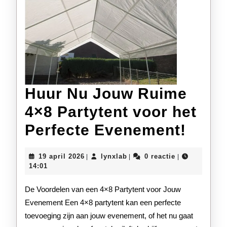
Huur Nu Jouw Ruime
4×8 Partytent voor het
Huur
Perfecte Evenement!
Nu
19
lynxlab
19 april 2026
lynxlab
0 reactie
|
|
|
Jouw
april
14:01
2026
Ruim
De Voordelen van een 4×8 Partytent voor Jouw
4×8
Evenement Een 4×8 partytent kan een perfecte
toevoeging zijn aan jouw evenement, of het nu gaat
Party