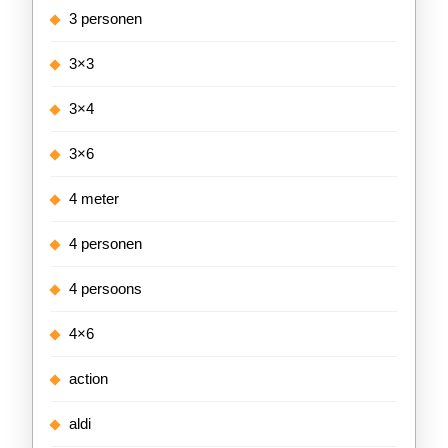
3 personen
3×3
3×4
3×6
4 meter
4 personen
4 persoons
4×6
action
aldi