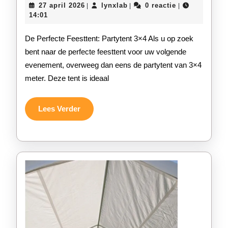
27
lynxlab
27 april 2026
lynxlab
0 reactie
|
|
|
Veelzijdighe
april
14:01
2026
van
De Perfecte Feesttent: Partytent 3×4 Als u op zoek
de
bent naar de perfecte feesttent voor uw volgende
evenement, overweeg dan eens de partytent van 3×4
Partytent
meter. Deze tent is ideaal
3×4
voor
Lees
Lees Verder
Verder
al
uw
Feestelijke
Gelegenhed