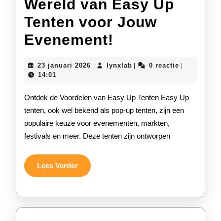
Wereld van Easy Up
Tenten voor Jouw
Ontdek
Evenement!
de
23
lynxlab
23 januari 2026
lynxlab
0 reactie
|
|
|
Handige
januari
14:01
2026
Wereld
Ontdek de Voordelen van Easy Up Tenten Easy Up
van
tenten, ook wel bekend als pop-up tenten, zijn een
populaire keuze voor evenementen, markten,
Easy
festivals en meer. Deze tenten zijn ontworpen
Up
Tenten
Lees
Lees Verder
Verder
voor
Jouw
Evenement!