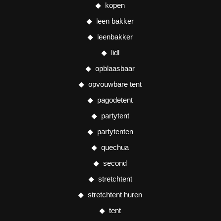
kopen
leen bakker
leenbakker
lidl
opblaasbaar
opvouwbare tent
pagodetent
partytent
partytenten
quechua
second
stretchtent
stretchtent huren
tent