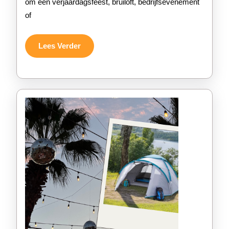
om een verjaardagsfeest, bruiloft, bedrijfsevenement
voor
of
het
Perfe
Lees
Lees Verder
Verder
Even