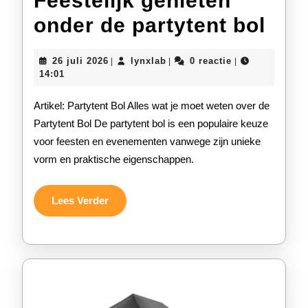
Feestelijk genieten
Fees
onder de partytent bol
gen
26
lynxlab
26 juli 2026
lynxlab
0 reactie
|
|
|
ond
juli
14:01
2026
de
Artikel: Partytent Bol Alles wat je moet weten over de
part
Partytent Bol De partytent bol is een populaire keuze
voor feesten en evenementen vanwege zijn unieke
bol
vorm en praktische eigenschappen.
Lees
Lees Verder
Verder