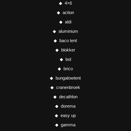
4×6
action
aldi
aluminium
baco tent
blokker
bol
brico
bungalowtent
cranenbroek
decathlon
dorema
easy up
gamma