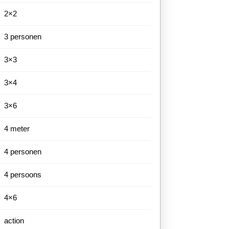
2×2
3 personen
3×3
3×4
3×6
4 meter
4 personen
4 persoons
4×6
action