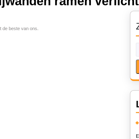
zijwanden ramen verlich
t de beste van ons.
E