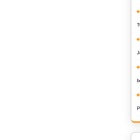
T
J
b
P