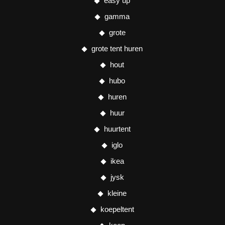
easy up
gamma
grote
grote tent huren
hout
hubo
huren
huur
huurtent
iglo
ikea
jysk
kleine
koepeltent