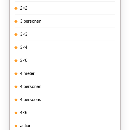
2×2
3 personen
3×3
3×4
3×6
4 meter
4 personen
4 persoons
4×6
action