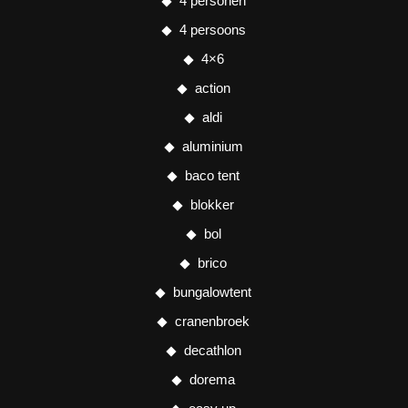
4 personen
4 persoons
4×6
action
aldi
aluminium
baco tent
blokker
bol
brico
bungalowtent
cranenbroek
decathlon
dorema