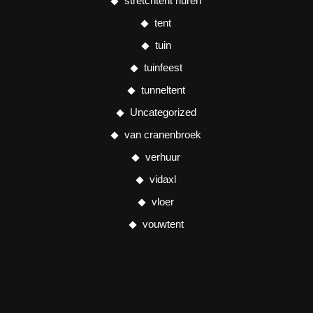
stretchtent huren
tent
tuin
tuinfeest
tunneltent
Uncategorized
van cranenbroek
verhuur
vidaxl
vloer
vouwtent