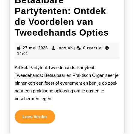
Betaalbare
Partytenten: Ontdek
de Voordelen van
Betaa
Tweedehands Opties
Party
27
lynxlab
27 mei 2026
lynxlab
0 reactie
|
|
|
Ontd
mei
14:01
2026
de
Artikel: Partytent Tweedehands Partytent
Voord
Tweedehands: Betaalbaar en Praktisch Organiseer je
binnenkort een feest of evenement en ben je op zoek
van
naar een praktische oplossing om je gasten te
Twee
beschermen tegen
Optie
Lees
Lees Verder
Verder