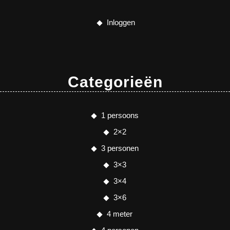
Inloggen
Categorieën
1 persoons
2×2
3 personen
3×3
3×4
3×6
4 meter