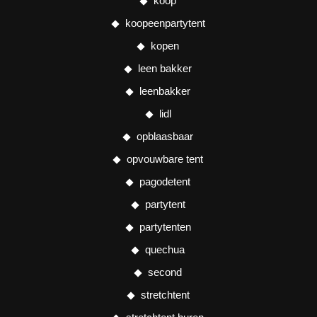
koop
koopeenpartytent
kopen
leen bakker
leenbakker
lidl
opblaasbaar
opvouwbare tent
pagodetent
partytent
partytenten
quechua
second
stretchtent