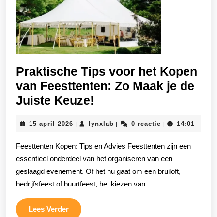
Praktische Tips voor het Kopen
van Feesttenten: Zo Maak je de
Praktische
Juiste Keuze!
Tips
15
lynxlab
15 april 2026
lynxlab
0 reactie
14:01
|
|
|
voor
april
het
2026
Feesttenten Kopen: Tips en Advies Feesttenten zijn een
Kopen
essentieel onderdeel van het organiseren van een
van
geslaagd evenement. Of het nu gaat om een bruiloft,
bedrijfsfeest of buurtfeest, het kiezen van
Feesttenten:
Zo
Lees
Lees Verder
Maak