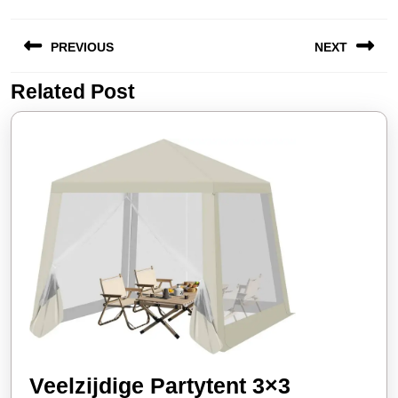
Berichtnavigatie
PREVIOUS
NEXT
Related Post
Vorige
Volgende
bericht:
bericht:
Veelzijdige Partytent 3×3