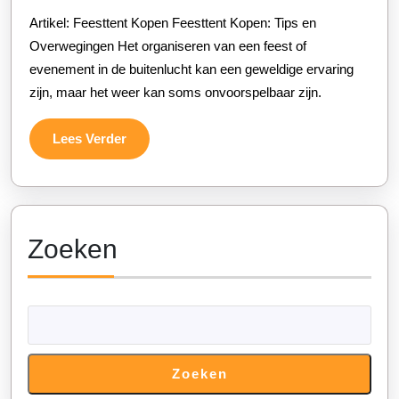
het
2026
Artikel: Feesttent Kopen Feesttent Kopen: Tips en
Kopen
Overwegingen Het organiseren van een feest of
van
evenement in de buitenlucht kan een geweldige ervaring
zijn, maar het weer kan soms onvoorspelbaar zijn.
een
Feesttent
Lees
Lees Verder
Verder
Zoeken
Zoeken