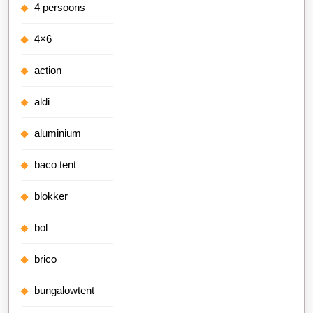
4 persoons
4×6
action
aldi
aluminium
baco tent
blokker
bol
brico
bungalowtent