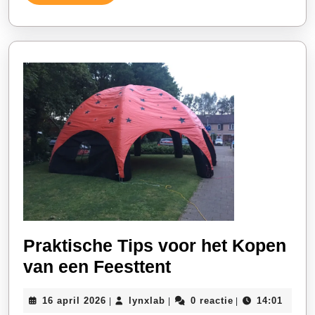
Verder
je
de
Juiste
Keuze!
Praktische Tips voor het Kopen
Praktische
van een Feesttent
Tips
16
lynxlab
16 april 2026
lynxlab
0 reactie
14:01
|
|
|
voor
april