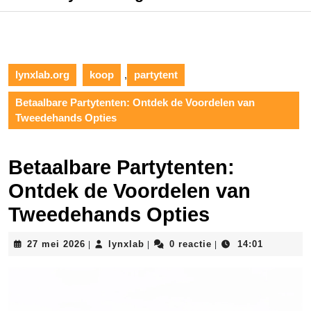
lynxlab.org
koop
,
partytent
Betaalbare Partytenten: Ontdek de Voordelen van
Tweedehands Opties
Betaalbare Partytenten:
Ontdek de Voordelen van
Tweedehands Opties
27
lynxlab
27 mei 2026
lynxlab
0 reactie
14:01
|
|
|
mei
2026