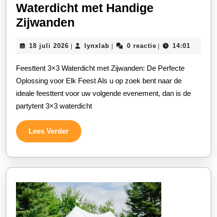
Waterdicht met Handige
Veelzijdige
Zijwanden
Partytent
18
lynxlab
18 juli 2026
lynxlab
0 reactie
14:01
|
|
|
3×3
juli
Waterdicht
2026
Feesttent 3×3 Waterdicht met Zijwanden: De Perfecte
met
Oplossing voor Elk Feest Als u op zoek bent naar de
Handige
ideale feesttent voor uw volgende evenement, dan is de
partytent 3×3 waterdicht
Zijwanden
Lees
Lees Verder
Verder