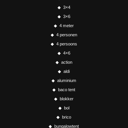
3×4
3×6
4 meter
4 personen
4 persoons
4×6
action
aldi
aluminium
baco tent
blokker
bol
brico
bungalowtent