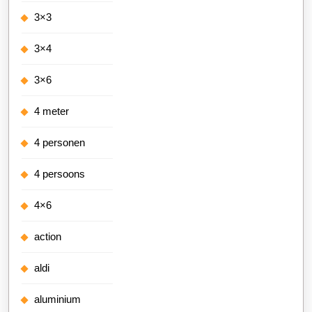
3×3
3×4
3×6
4 meter
4 personen
4 persoons
4×6
action
aldi
aluminium