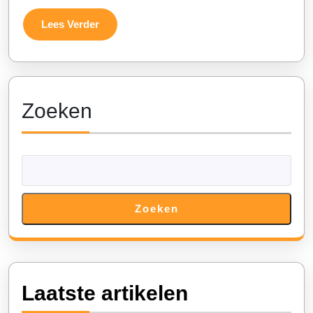
Hubo
Lees
Lees Verder
voor
Verder
Jouw
Evenement
Zoeken
Zoeken
Laatste artikelen