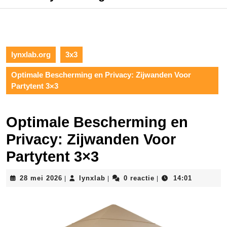
lynxlab.org
3x3
Optimale Bescherming en Privacy: Zijwanden Voor
Partytent 3×3
Optimale Bescherming en
Privacy: Zijwanden Voor
Partytent 3×3
28
lynxlab
28 mei 2026
lynxlab
0 reactie
14:01
|
|
|
mei
2026