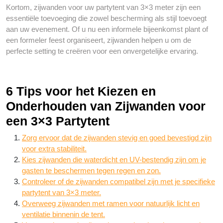
Kortom, zijwanden voor uw partytent van 3×3 meter zijn een
essentiële toevoeging die zowel bescherming als stijl toevoegt
aan uw evenement. Of u nu een informele bijeenkomst plant of
een formeler feest organiseert, zijwanden helpen u om de
perfecte setting te creëren voor een onvergetelijke ervaring.
6 Tips voor het Kiezen en
Onderhouden van Zijwanden voor
een 3×3 Partytent
Zorg ervoor dat de zijwanden stevig en goed bevestigd zijn
voor extra stabiliteit.
Kies zijwanden die waterdicht en UV-bestendig zijn om je
gasten te beschermen tegen regen en zon.
Controleer of de zijwanden compatibel zijn met je specifieke
partytent van 3×3 meter.
Overweeg zijwanden met ramen voor natuurlijk licht en
ventilatie binnenin de tent.