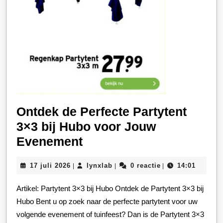
Ontdek de Perfecte Partytent
3×3 bij Hubo voor Jouw
Ontdek
Evenement
de
17
lynxlab
17 juli 2026
lynxlab
0 reactie
14:01
|
|
|
Perfecte
juli
Partytent
2026
Artikel: Partytent 3×3 bij Hubo Ontdek de Partytent 3×3 bij
3×3
Hubo Bent u op zoek naar de perfecte partytent voor uw
bij
volgende evenement of tuinfeest? Dan is de Partytent 3×3