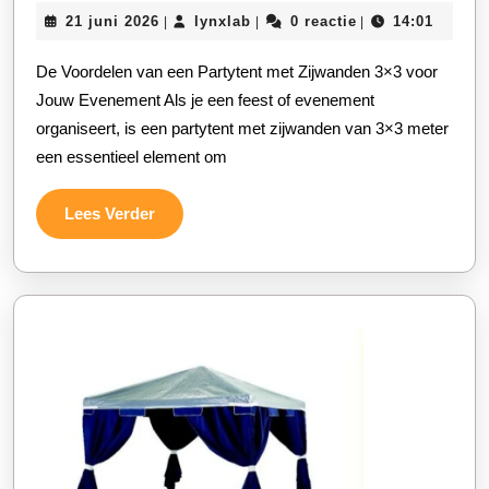
de
21
lynxlab
21 juni 2026
lynxlab
0 reactie
14:01
|
|
|
Voordelen
juni
van
2026
De Voordelen van een Partytent met Zijwanden 3×3 voor
een
Jouw Evenement Als je een feest of evenement
Partytent
organiseert, is een partytent met zijwanden van 3×3 meter
een essentieel element om
met
Zijwanden
Lees
Lees Verder
van
Verder
3×3
Meter