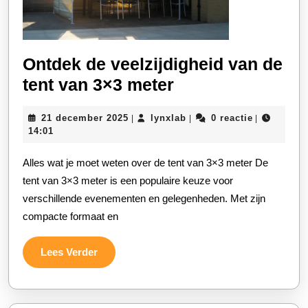
Ontdek de veelzijdigheid van de
Ontdek
tent van 3×3 meter
de
21
lynxlab
21 december 2025
lynxlab
0 reactie
|
|
|
veelzijdigheid
december
14:01
van
2025
Alles wat je moet weten over de tent van 3×3 meter De
de
tent van 3×3 meter is een populaire keuze voor
tent
verschillende evenementen en gelegenheden. Met zijn
van
compacte formaat en
3×3
meter
Lees
Lees Verder
Verder