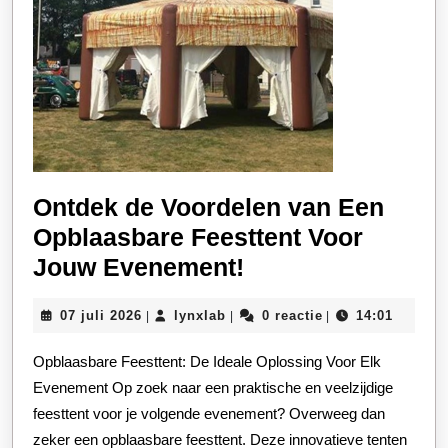
Ontdek de Voordelen van Een
Opblaasbare Feesttent Voor
Ontdek
Jouw Evenement!
de
07
lynxlab
07 juli 2026
lynxlab
0 reactie
14:01
|
|
|
Voordelen
juli
van
2026
Opblaasbare Feesttent: De Ideale Oplossing Voor Elk
Een
Evenement Op zoek naar een praktische en veelzijdige
Opblaasbare
feesttent voor je volgende evenement? Overweeg dan
zeker een opblaasbare feesttent. Deze innovatieve tenten
Feesttent