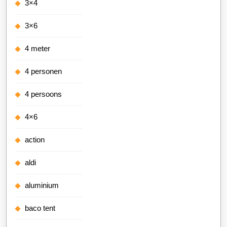
3×4
3×6
4 meter
4 personen
4 persoons
4×6
action
aldi
aluminium
baco tent