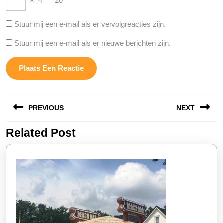
×
4
=
20
Stuur mij een e-mail als er vervolgreacties zijn.
Stuur mij een e-mail als er nieuwe berichten zijn.
Berichtnavigatie
PREVIOUS
NEXT
Related Post
Vorige
Volgende
bericht:
bericht: