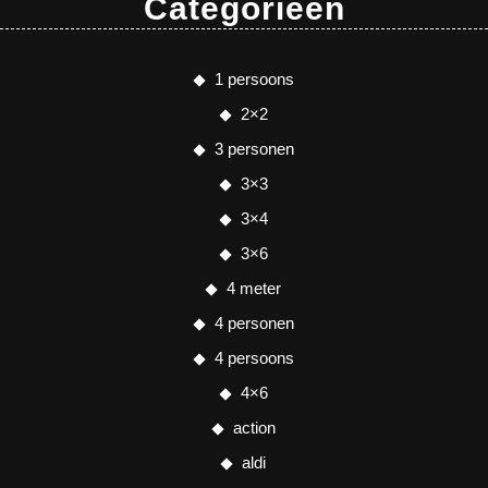
Categorieën
1 persoons
2×2
3 personen
3×3
3×4
3×6
4 meter
4 personen
4 persoons
4×6
action
aldi