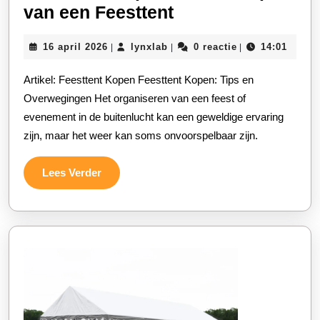
Praktische
van een Feesttent
Tips
16
lynxlab
16 april 2026
lynxlab
0 reactie
14:01
|
|
|
voor
april
het
2026
Artikel: Feesttent Kopen Feesttent Kopen: Tips en
Kopen
Overwegingen Het organiseren van een feest of
van
evenement in de buitenlucht kan een geweldige ervaring
zijn, maar het weer kan soms onvoorspelbaar zijn.
een
Feesttent
Lees
Lees Verder
Verder