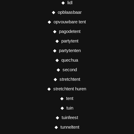
lidl
opblaasbaar
opvouwbare tent
pagodetent
partytent
partytenten
quechua
second
stretchtent
stretchtent huren
tent
tuin
tuinfeest
tunneltent