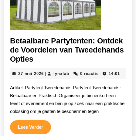
Betaalbare Partytenten: Ontdek
de Voordelen van Tweedehands
Betaalbare
Opties
Partytenten:
27
lynxlab
27 mei 2026
lynxlab
0 reactie
14:01
|
|
|
Ontdek
mei
de
2026
Artikel: Partytent Tweedehands Partytent Tweedehands:
Voordelen
Betaalbaar en Praktisch Organiseer je binnenkort een
van
feest of evenement en ben je op zoek naar een praktische
oplossing om je gasten te beschermen tegen
Tweedehands
Opties
Lees
Lees Verder
Verder