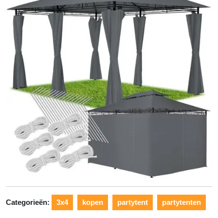
Categorieën:
3x4
kopen
partytent
partytenten