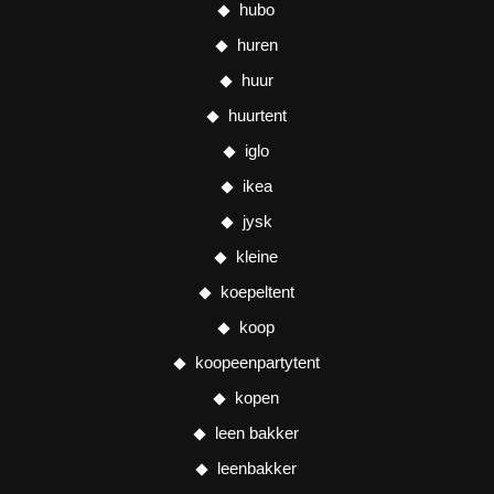
hubo
huren
huur
huurtent
iglo
ikea
jysk
kleine
koepeltent
koop
koopeenpartytent
kopen
leen bakker
leenbakker