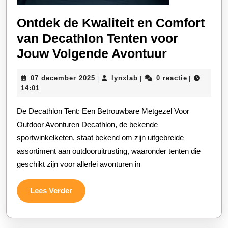
Ontdek de Kwaliteit en Comfort
van Decathlon Tenten voor
Ontdek
Jouw Volgende Avontuur
de
07
lynxlab
07 december 2025
lynxlab
0 reactie
|
|
|
Kwaliteit
december
14:01
en
2025
De Decathlon Tent: Een Betrouwbare Metgezel Voor
Comfort
Outdoor Avonturen Decathlon, de bekende
van
sportwinkelketen, staat bekend om zijn uitgebreide
Decathlon
assortiment aan outdooruitrusting, waaronder tenten die
Tenten
geschikt zijn voor allerlei avonturen in
voor
Jouw
Lees
Lees Verder
Verder
Volgende
Avontuur