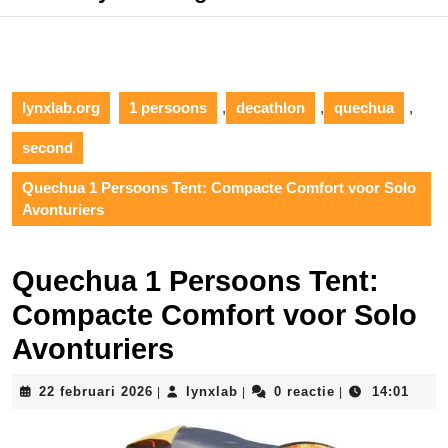
lynxlab.org
1 persoons
,
decathlon
,
quechua
,
second
Quechua 1 Persoons Tent: Compacte Comfort voor Solo
Avonturiers
Quechua 1 Persoons Tent:
Compacte Comfort voor Solo
Avonturiers
22
lynxlab
22 februari 2026
lynxlab
0 reactie
14:01
|
|
|
februari
2026