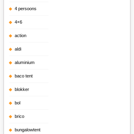
4 persoons
4×6
action
aldi
aluminium
baco tent
blokker
bol
brico
bungalowtent