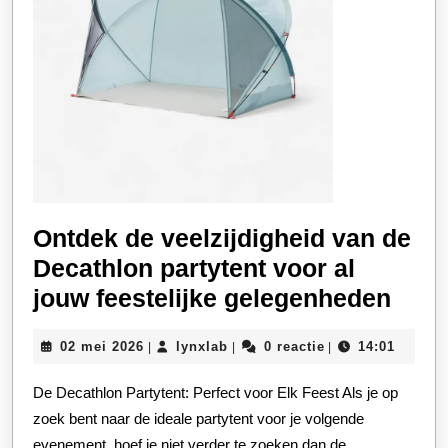
Ontdek de veelzijdigheid van de
Decathlon partytent voor al
Ontd
jouw feestelijke gelegenheden
de
02
lynxlab
02 mei 2026
lynxlab
0 reactie
14:01
|
|
|
veel
mei
van
2026
De Decathlon Partytent: Perfect voor Elk Feest Als je op
de
zoek bent naar de ideale partytent voor je volgende
Deca
evenement, hoef je niet verder te zoeken dan de