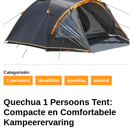
Categorieën:
1 persoons
decathlon
quechua
second
Quechua 1 Persoons Tent:
Compacte en Comfortabele
Kampeerervaring