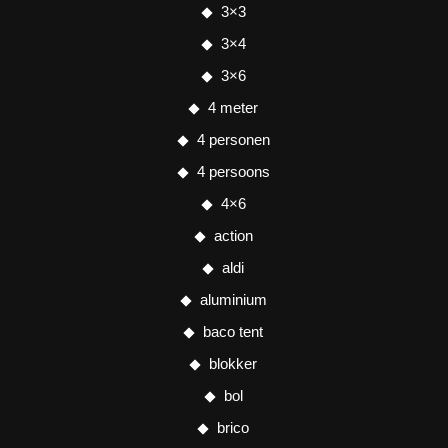
3×3
3×4
3×6
4 meter
4 personen
4 persoons
4×6
action
aldi
aluminium
baco tent
blokker
bol
brico