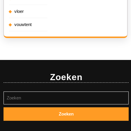
vloer
vouwtent
Zoeken
Zoeken
naar: