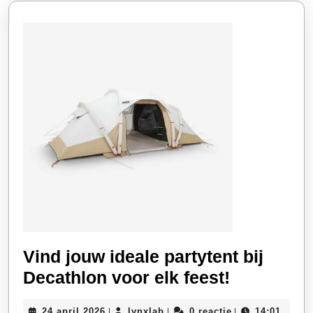
Vind jouw ideale partytent bij
Vind
Decathlon voor elk feest!
jouw
24
lynxlab
24 april 2026
lynxlab
0 reactie
14:01
|
|
|