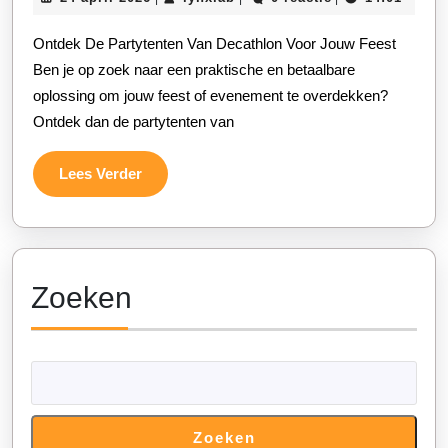
ideale
april
partytent
2026
Ontdek De Partytenten Van Decathlon Voor Jouw Feest
bij
Ben je op zoek naar een praktische en betaalbare
Decathlon
oplossing om jouw feest of evenement te overdekken?
Ontdek dan de partytenten van
voor
elk
Lees
Lees Verder
feest!
Verder
Zoeken
Zoeken