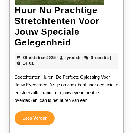
Huur Nu Prachtige
Stretchtenten Voor
Jouw Speciale
Huur
Gelegenheid
Nu
30
lynxlab
30 oktober 2025
lynxlab
0 reactie
|
|
|
Prachtige
oktober
14:01
2025
Stretchtenten
Stretchtenten Huren: De Perfecte Oplossing Voor
Voor
Jouw Evenement Als je op zoek bent naar een unieke
en sfeervolle manier om jouw evenement te
Jouw
overdekken, dan is het huren van een
Speciale
Gelegenheid
Lees
Lees Verder
Verder