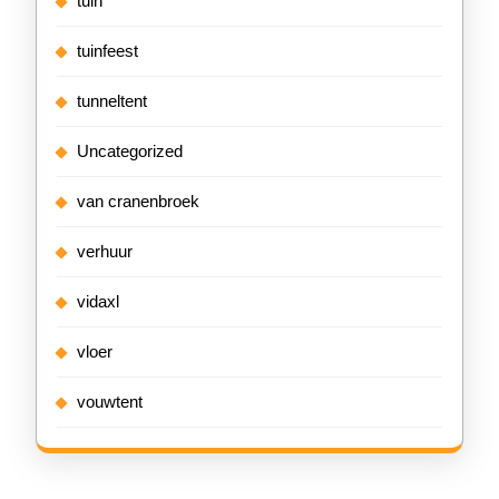
tuin
tuinfeest
tunneltent
Uncategorized
van cranenbroek
verhuur
vidaxl
vloer
vouwtent