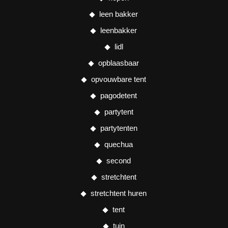
leen bakker
leenbakker
lidl
opblaasbaar
opvouwbare tent
pagodetent
partytent
partytenten
quechua
second
stretchtent
stretchtent huren
tent
tuin