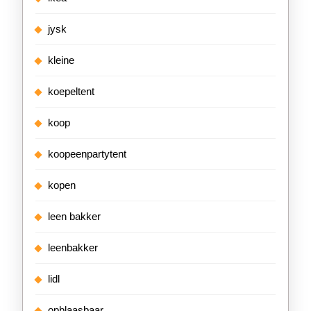
jysk
kleine
koepeltent
koop
koopeenpartytent
kopen
leen bakker
leenbakker
lidl
opblaasbaar