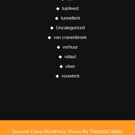
tuinfeest
tunneltent
Uncategorized
van cranenbroek
verhuur
vidaxl
vloer
vouwtent
Summer Camp WordPress Theme
By ThemesCaliber