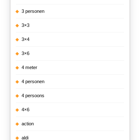
3 personen
3×3
3×4
3×6
4 meter
4 personen
4 persoons
4×6
action
aldi