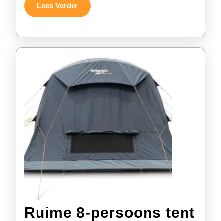
Ideaal
Lees
Lees Verder
Verder
Voor
Intieme
Bijeenkom
Ruime 8-persoons tent