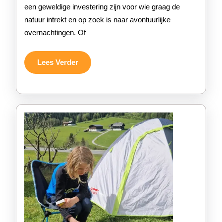
een geweldige investering zijn voor wie graag de
Tent
natuur intrekt en op zoek is naar avontuurlijke
om
overnachtingen. Of
te
Kopen
Lees
Lees Verder
Verder
voor
Jouw
Avonture