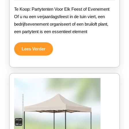
2026
koop
Te Koop: Partytenten Voor Elk Feest of Evenement
voor
Of u nu een verjaardagsfeest in de tuin viert, een
bedrijfsevenement organiseert of een bruiloft plant,
elk
een partytent is een essentieel element
feest
of
Lees
Lees Verder
Verder
evenement