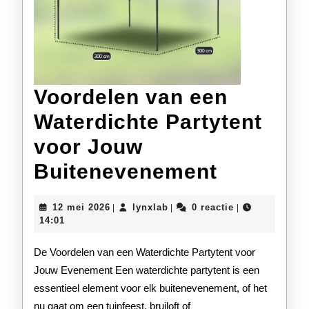
Voordelen van een
Waterdichte Partytent
voor Jouw
Voordel
Buitenevenement
van
12
lynxlab
12 mei 2026
lynxlab
0 reactie
|
|
|
een
mei
14:01
2026
Waterdic
De Voordelen van een Waterdichte Partytent voor
Partyten
Jouw Evenement Een waterdichte partytent is een
essentieel element voor elk buitenevenement, of het
voor
nu gaat om een tuinfeest, bruiloft of