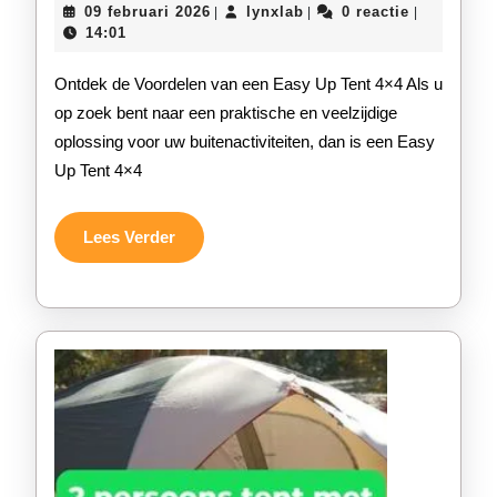
09
lynxlab
09 februari 2026
lynxlab
0 reactie
|
|
|
Handige
februari
14:01
2026
Easy
Ontdek de Voordelen van een Easy Up Tent 4×4 Als u
Up
op zoek bent naar een praktische en veelzijdige
oplossing voor uw buitenactiviteiten, dan is een Easy
Tent
Up Tent 4×4
4×4
voor
Lees
Lees Verder
Verder
al
uw
Buitenac