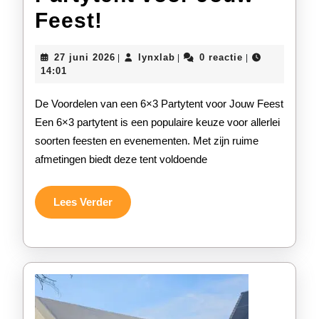
Ontdek
Feest!
de
27
lynxlab
27 juni 2026
lynxlab
0 reactie
|
|
|
Voordelen
juni
14:01
2026
van
De Voordelen van een 6×3 Partytent voor Jouw Feest
een
Een 6×3 partytent is een populaire keuze voor allerlei
soorten feesten en evenementen. Met zijn ruime
Ruime
afmetingen biedt deze tent voldoende
6×3
Partytent
Lees
Lees Verder
Verder
voor
Jouw
Feest!