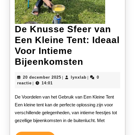
De Knusse Sfeer van
Een Kleine Tent: Ideaal
Voor Intieme
De
Bijeenkomsten
Knusse
20
lynxlab
20 december 2025
lynxlab
0
|
|
Sfeer
december
reactie
14:01
|
2025
van
De Voordelen van het Gebruik van Een Kleine Tent
Een
Een kleine tent kan de perfecte oplossing zijn voor
verschillende gelegenheden, van intieme feestjes tot
Kleine
gezellige bijeenkomsten in de buitenlucht. Met
Tent: