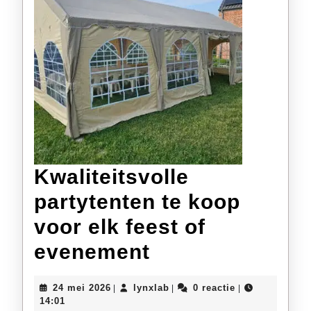
Kwaliteitsvolle
partytenten te koop
voor elk feest of
Kwaliteitsvolle
evenement
partytenten
24
lynxlab
24 mei 2026
lynxlab
0 reactie
|
|
|
te
mei
14:01