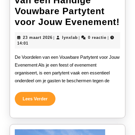
van een Handige
Vouwbare Partytent
On
voor Jouw Evenement!
de
23
lynxlab
23 maart 2026
lynxlab
0 reactie
|
|
|
Voo
maart
14:01
2026
va
De Voordelen van een Vouwbare Partytent voor Jouw
ee
Evenement Als je een feest of evenement
organiseert, is een partytent vaak een essentieel
Ha
onderdeel om je gasten te beschermen tegen de
Vo
Par
Lees
Lees Verder
Verder
voo
Jo
Ev