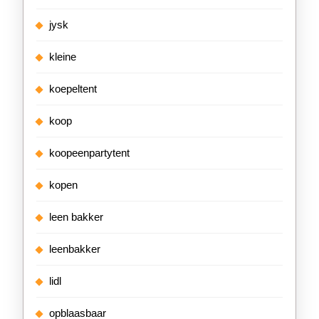
jysk
kleine
koepeltent
koop
koopeenpartytent
kopen
leen bakker
leenbakker
lidl
opblaasbaar