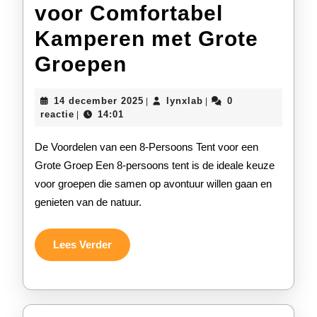
voor Comfortabel
Kamperen met Grote
Ruime
Groepen
8-
14
lynxlab
14 december 2025
lynxlab
0
|
|
persoons
december
reactie
14:01
|
2025
tent
De Voordelen van een 8-Persoons Tent voor een
voor
Grote Groep Een 8-persoons tent is de ideale keuze
voor groepen die samen op avontuur willen gaan en
Comfortabel
genieten van de natuur.
Kamperen
met
Lees
Lees Verder
Verder
Grote
Groepen