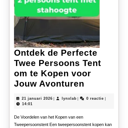
Ontdek de Perfecte
Twee Persoons Tent
om te Kopen voor
Ontdek
Jouw Avonturen
de
21
lynxlab
21 januari 2026
lynxlab
0 reactie
|
|
|
Perfecte
januari
14:01
2026
Twee
De Voordelen van het Kopen van een
Persoons
Tweepersoonstent Een tweepersoonstent kopen kan