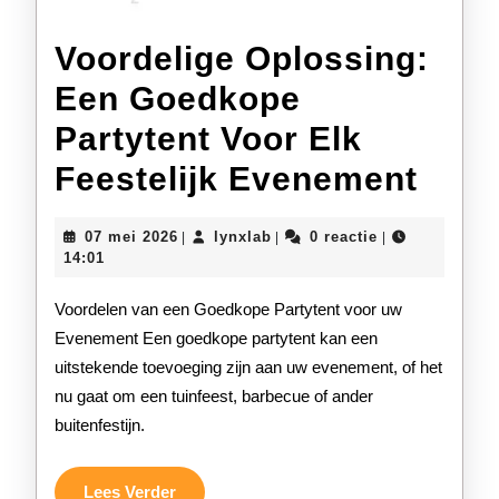
Voordelige Oplossing:
Een Goedkope
Partytent Voor Elk
Voor
Feestelijk Evenement
Oplo
07
lynxlab
07 mei 2026
lynxlab
0 reactie
|
|
|
Een
mei
14:01
2026
Goe
Voordelen van een Goedkope Partytent voor uw
Part
Evenement Een goedkope partytent kan een
uitstekende toevoeging zijn aan uw evenement, of het
Voor
nu gaat om een tuinfeest, barbecue of ander
Elk
buitenfestijn.
Feest
Eve
Lees
Lees Verder