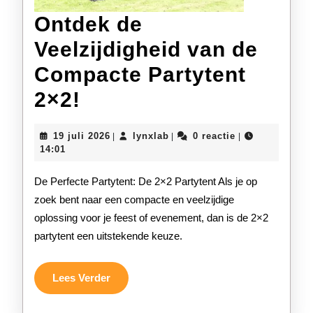
Ontdek de
Veelzijdigheid van de
Compacte Partytent
Ontdek
2×2!
de
19
lynxlab
19 juli 2026
lynxlab
0 reactie
|
|
|
Veelzijdigheid
juli
14:01
2026
van
De Perfecte Partytent: De 2×2 Partytent Als je op
de
zoek bent naar een compacte en veelzijdige
oplossing voor je feest of evenement, dan is de 2×2
Compacte
partytent een uitstekende keuze.
Partytent
2×2!
Lees
Lees Verder
Verder