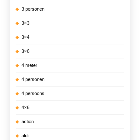
3 personen
3×3
3×4
3×6
4 meter
4 personen
4 persoons
4×6
action
aldi