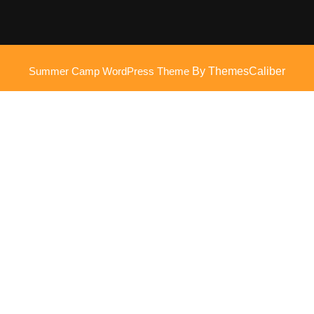
Summer Camp WordPress Theme
By ThemesCaliber
Scroll
omhoog