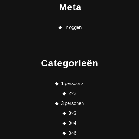
Meta
Inloggen
Categorieën
1 persoons
2×2
3 personen
3×3
3×4
3×6