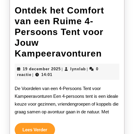
Ontdek het Comfort
van een Ruime 4-
Persoons Tent voor
Jouw
Ontdek
Kampeeravonturen
het
19
lynxlab
19 december 2025
lynxlab
0
|
|
Comfor
december
reactie
14:01
|
2025
van
De Voordelen van een 4-Persoons Tent voor
een
Kampeeravonturen Een 4-persoons tent is een ideale
keuze voor gezinnen, vriendengroepen of koppels die
Ruime
graag samen op avontuur gaan in de natuur. Met
4-
Persoo
Lees
Lees Verder