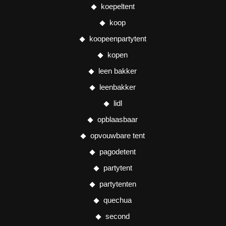
koepeltent
koop
koopeenpartytent
kopen
leen bakker
leenbakker
lidl
opblaasbaar
opvouwbare tent
pagodetent
partytent
partytenten
quechua
second