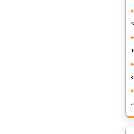
S
T
e
J