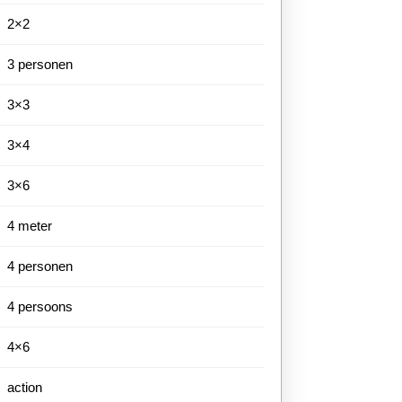
2×2
3 personen
3×3
3×4
3×6
4 meter
4 personen
4 persoons
4×6
action