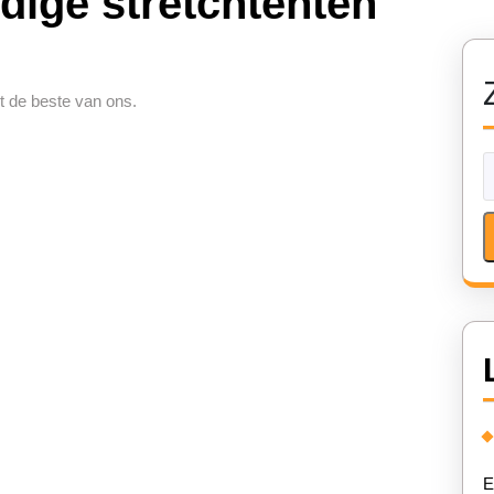
ige stretchtenten
t de beste van ons.
E