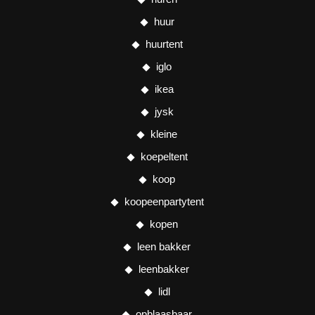
huur
huurtent
iglo
ikea
jysk
kleine
koepeltent
koop
koopeenpartytent
kopen
leen bakker
leenbakker
lidl
opblaasbaar