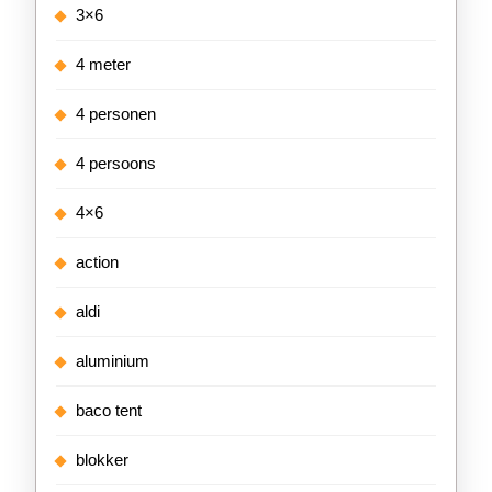
3×6
4 meter
4 personen
4 persoons
4×6
action
aldi
aluminium
baco tent
blokker