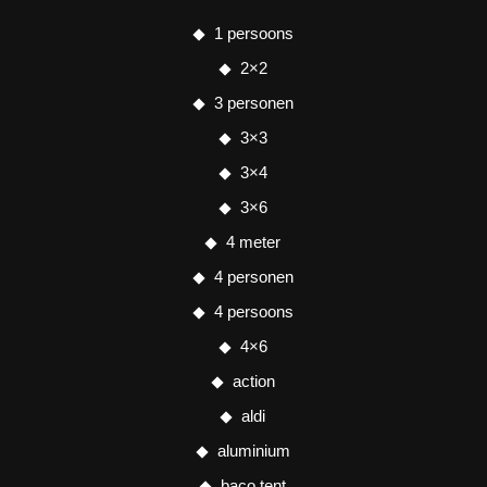
1 persoons
2×2
3 personen
3×3
3×4
3×6
4 meter
4 personen
4 persoons
4×6
action
aldi
aluminium
baco tent