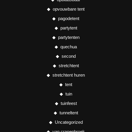
opvouwbare tent
pagodetent
partytent
partytenten
quechua
second
stretchtent
stretchtent huren
tent
tuin
tuinfeest
tunneltent
Uncategorized
van cranenbroek