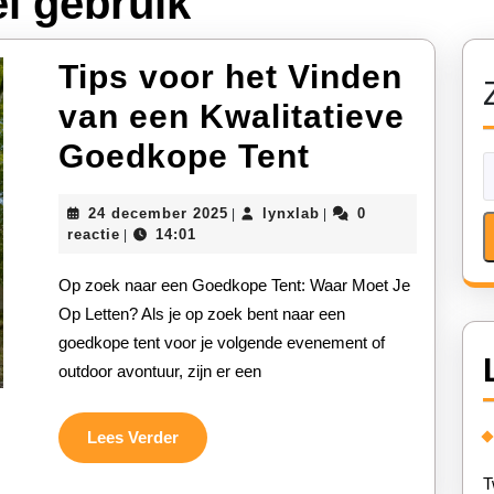
el gebruik
Tips voor het Vinden
van een Kwalitatieve
Tips
Goedkope Tent
voor
24
lynxlab
24 december 2025
lynxlab
0
|
|
het
december
reactie
14:01
|
2025
Vinden
Op zoek naar een Goedkope Tent: Waar Moet Je
van
Op Letten? Als je op zoek bent naar een
goedkope tent voor je volgende evenement of
een
outdoor avontuur, zijn er een
Kwalitatie
Goedkope
Lees
Lees Verder
Verder
Tent
T