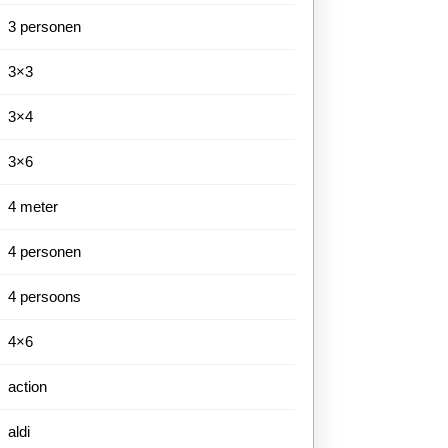
3 personen
3×3
3×4
3×6
4 meter
4 personen
4 persoons
4×6
action
aldi