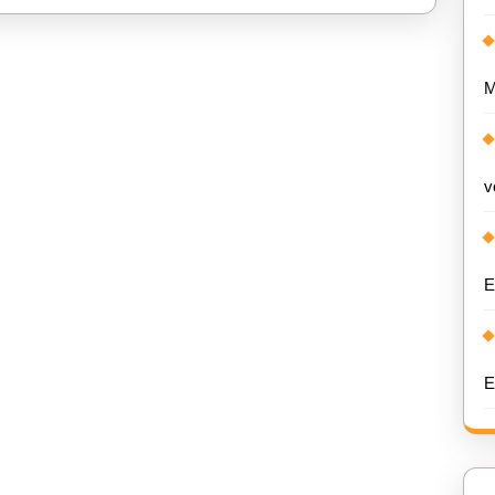
M
v
E
E