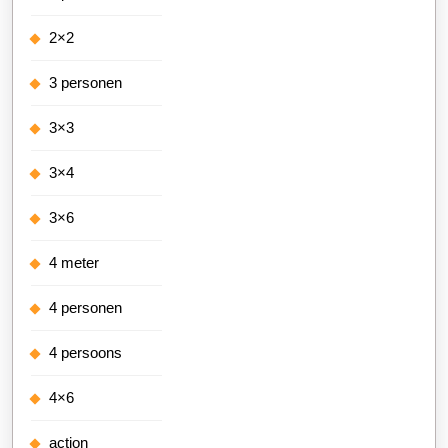
2×2
3 personen
3×3
3×4
3×6
4 meter
4 personen
4 persoons
4×6
action