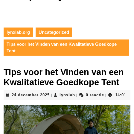
lynxlab.org
Uncategorized
Tips voor het Vinden van een Kwalitatieve Goedkope
Tent
Tips voor het Vinden van een
Kwalitatieve Goedkope Tent
24
lynxlab
24 december 2025
lynxlab
0 reactie
14:01
|
|
|
december
2025