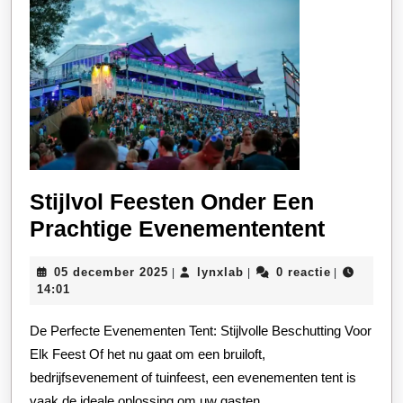
Stijlvol Feesten Onder Een
Stijlvol
Prachtige Evenemententent
Feeste
05
lynxlab
05 december 2025
lynxlab
0 reactie
|
|
|
Onder
december
14:01
Een
2025
De Perfecte Evenementen Tent: Stijlvolle Beschutting Voor
Pracht
Elk Feest Of het nu gaat om een bruiloft,
Evenem
bedrijfsevenement of tuinfeest, een evenementen tent is
vaak de ideale oplossing om uw gasten