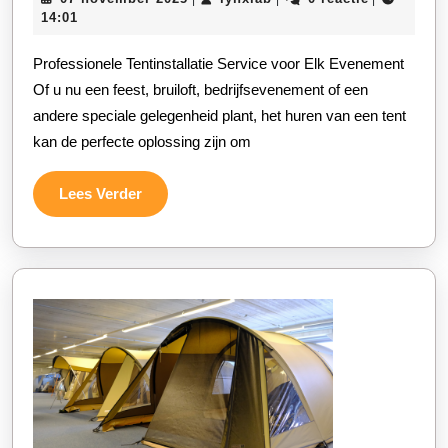
Service:
november
14:01
Maak
2025
Professionele Tentinstallatie Service voor Elk Evenement
Van
Of u nu een feest, bruiloft, bedrijfsevenement of een
Uw
andere speciale gelegenheid plant, het huren van een tent
Evenement
kan de perfecte oplossing zijn om
Een
Succes
Lees
Lees Verder
met
Verder
Onze
Hulp!