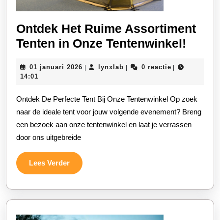
Ontdek Het Ruime Assortiment
Ontd
Tenten in Onze Tentenwinkel!
Het
01
lynxlab
01 januari 2026
lynxlab
0 reactie
|
|
|
Ruim
januari
14:01
Assor
2026
Ontdek De Perfecte Tent Bij Onze Tentenwinkel Op zoek
Tente
naar de ideale tent voor jouw volgende evenement? Breng
in
een bezoek aan onze tentenwinkel en laat je verrassen
Onze
door ons uitgebreide
Tente
Lees
Lees Verder
Verder