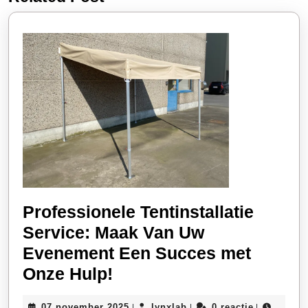
bericht:
bericht:
Professionele Tentinstallatie
Service: Maak Van Uw
Evenement Een Succes met
Professionele
Onze Hulp!
Tentinstallatie
07
lynxlab
07 november 2025
lynxlab
0 reactie
|
|
|