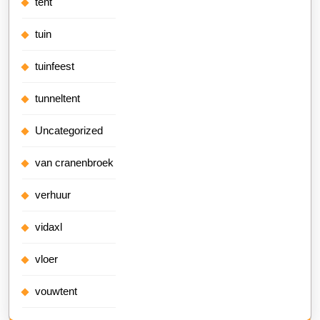
tent
tuin
tuinfeest
tunneltent
Uncategorized
van cranenbroek
verhuur
vidaxl
vloer
vouwtent