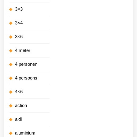
3×3
3×4
3×6
4 meter
4 personen
4 persoons
4×6
action
aldi
aluminium