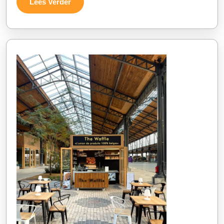
Lees
Lees Verder
met
Verder
Onze
Hulp!