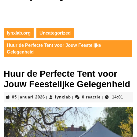
lynxlab.org
Uncategorized
Huur de Perfecte Tent voor Jouw Feestelijke
Gelegenheid
Huur de Perfecte Tent voor
Jouw Feestelijke Gelegenheid
05
lynxlab
05 januari 2026
lynxlab
0 reactie
14:01
|
|
|
januari
2026