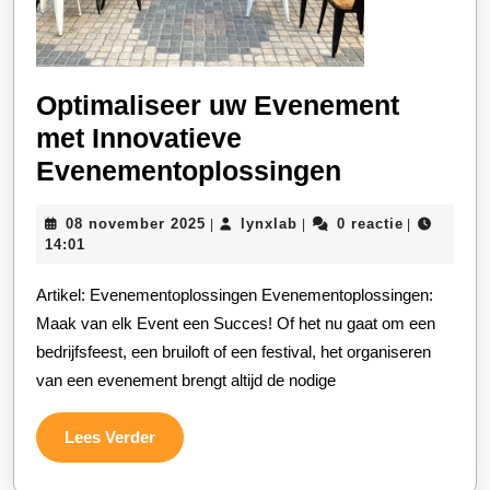
Optimaliseer uw Evenement
met Innovatieve
Optimalise
Evenementoplossingen
uw
08
lynxlab
08 november 2025
lynxlab
0 reactie
|
|
|
Evenement
november
14:01
met
2025
Artikel: Evenementoplossingen Evenementoplossingen:
Innovatieve
Maak van elk Event een Succes! Of het nu gaat om een
Evenement
bedrijfsfeest, een bruiloft of een festival, het organiseren
van een evenement brengt altijd de nodige
Lees
Lees Verder
Verder