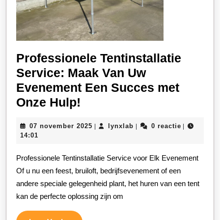
Professionele Tentinstallatie
Service: Maak Van Uw
Evenement Een Succes met
Professionele
Onze Hulp!
Tentinstallatie
07
lynxlab
07 november 2025
lynxlab
0 reactie
|
|
|
Service:
november
14:01
Maak
2025
Professionele Tentinstallatie Service voor Elk Evenement
Van
Of u nu een feest, bruiloft, bedrijfsevenement of een
Uw
andere speciale gelegenheid plant, het huren van een tent
Evenement
kan de perfecte oplossing zijn om
Een
Succes