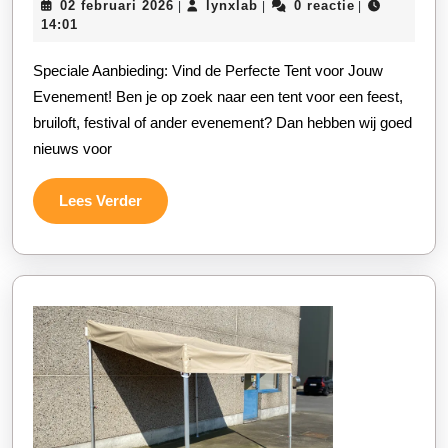
02
lynxlab
02 februari 2026
lynxlab
0 reactie
|
|
|
Vind
februari
14:01
de
2026
Speciale Aanbieding: Vind de Perfecte Tent voor Jouw
Perfecte
Evenement! Ben je op zoek naar een tent voor een feest,
Tent
bruiloft, festival of ander evenement? Dan hebben wij goed
voor
nieuws voor
Jouw
Evenement!
Lees
Lees Verder
Verder