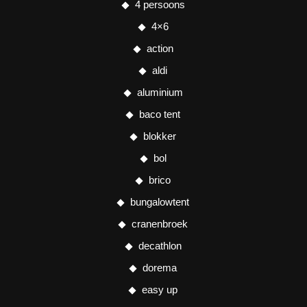
4 persoons
4×6
action
aldi
aluminium
baco tent
blokker
bol
brico
bungalowtent
cranenbroek
decathlon
dorema
easy up