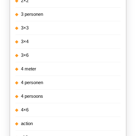
2×2
3 personen
3×3
3×4
3×6
4 meter
4 personen
4 persoons
4×6
action