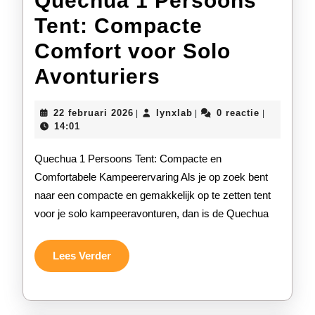
Quechua 1 Persoons
Tent: Compacte
Comfort voor Solo
Quechua
Avonturiers
1
22
lynxlab
22 februari 2026
lynxlab
0 reactie
|
|
|
Persoons
februari
14:01
2026
Tent:
Quechua 1 Persoons Tent: Compacte en
Compacte
Comfortabele Kampeerervaring Als je op zoek bent
naar een compacte en gemakkelijk op te zetten tent
Comfort
voor je solo kampeeravonturen, dan is de Quechua
voor
Solo
Lees
Lees Verder
Verder
Avonturiers