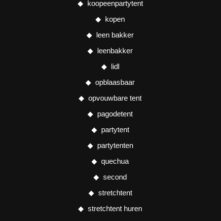
koopeenpartytent
kopen
leen bakker
leenbakker
lidl
opblaasbaar
opvouwbare tent
pagodetent
partytent
partytenten
quechua
second
stretchtent
stretchtent huren