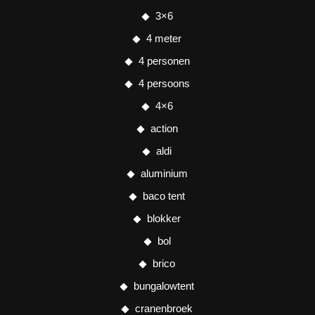
3×6
4 meter
4 personen
4 persoons
4×6
action
aldi
aluminium
baco tent
blokker
bol
brico
bungalowtent
cranenbroek