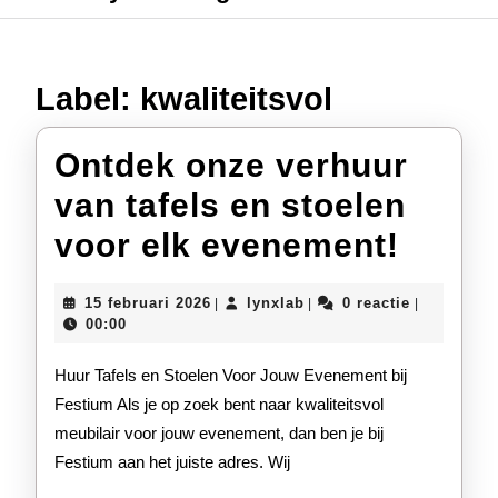
Label:
kwaliteitsvol
Ontdek onze verhuur
van tafels en stoelen
Ontd
voor elk evenement!
onze
15
lynxlab
15 februari 2026
lynxlab
0 reactie
|
|
|
verhu
februari
00:00
2026
van
Huur Tafels en Stoelen Voor Jouw Evenement bij
tafels
Festium Als je op zoek bent naar kwaliteitsvol
meubilair voor jouw evenement, dan ben je bij
en
Festium aan het juiste adres. Wij
stoel