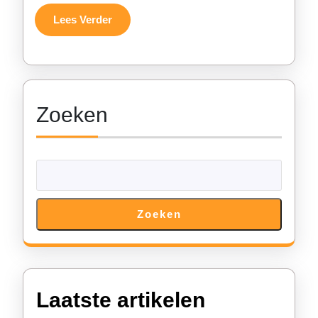
voor
Lees
Lees Verder
Verder
elk
evene
Zoeken
Zoeken
Laatste artikelen