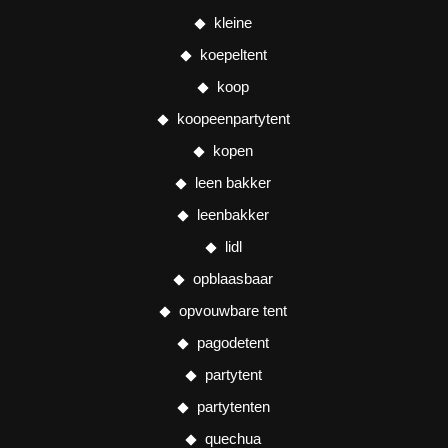
kleine
koepeltent
koop
koopeenpartytent
kopen
leen bakker
leenbakker
lidl
opblaasbaar
opvouwbare tent
pagodetent
partytent
partytenten
quechua