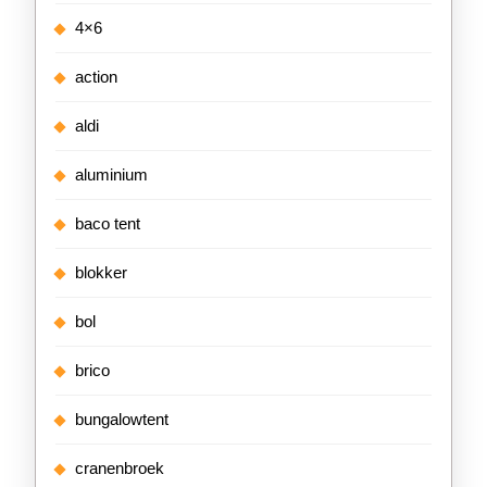
4×6
action
aldi
aluminium
baco tent
blokker
bol
brico
bungalowtent
cranenbroek