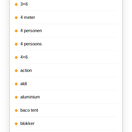
3×6
4 meter
4 personen
4 persoons
4×6
action
aldi
aluminium
baco tent
blokker