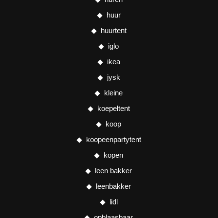
huur
huurtent
iglo
ikea
jysk
kleine
koepeltent
koop
koopeenpartytent
kopen
leen bakker
leenbakker
lidl
opblaasbaar