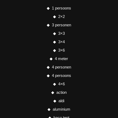
1 persoons
2×2
3 personen
3×3
3×4
3×6
4 meter
4 personen
4 persoons
4×6
action
aldi
aluminium
baco tent