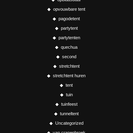
opvouwbare tent
pagodetent
partytent
partytenten
quechua
second
stretchtent
stretchtent huren
tent
tuin
tuinfeest
tunneltent
Uncategorized
van cranenbroek