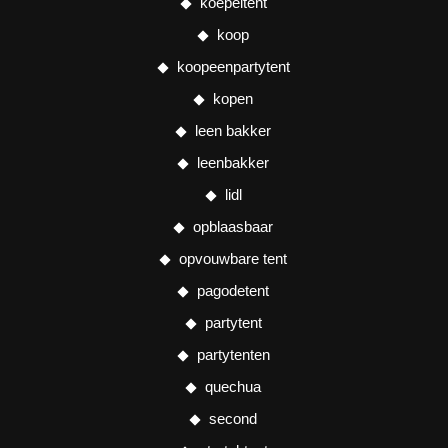
koepeltent
koop
koopeenpartytent
kopen
leen bakker
leenbakker
lidl
opblaasbaar
opvouwbare tent
pagodetent
partytent
partytenten
quechua
second