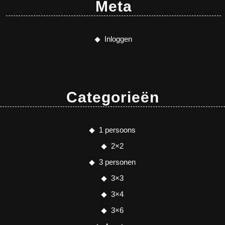
Meta
Inloggen
Categorieën
1 persoons
2×2
3 personen
3×3
3×4
3×6