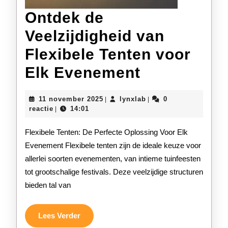
Ontdek de
Veelzijdigheid van
Flexibele Tenten voor
Ontdek
Elk Evenement
de
11
lynxlab
11 november 2025
lynxlab
0
|
|
Veelzijdigh
november
reactie
14:01
|
2025
van
Flexibele Tenten: De Perfecte Oplossing Voor Elk
Flexibele
Evenement Flexibele tenten zijn de ideale keuze voor
allerlei soorten evenementen, van intieme tuinfeesten
Tenten
tot grootschalige festivals. Deze veelzijdige structuren
voor
bieden tal van
Elk
Evenement
Lees
Lees Verder
Verder