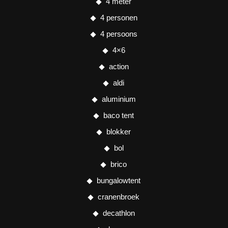
4 meter
4 personen
4 persoons
4×6
action
aldi
aluminium
baco tent
blokker
bol
brico
bungalowtent
cranenbroek
decathlon