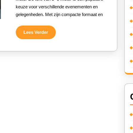
keuze voor verschillende evenementen en
tent
gelegenheden. Met zijn compacte formaat en
van
3×3
Lees
Lees Verder
Verder
meter