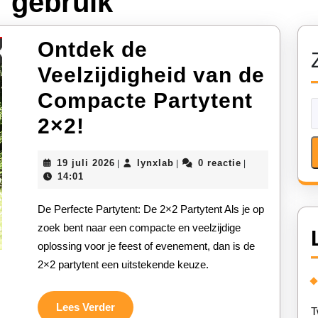
r gebruik
Ontdek de
Veelzijdigheid van de
Compacte Partytent
Ontdek
2×2!
de
19
lynxlab
19 juli 2026
lynxlab
0 reactie
|
|
|
Veelzijdigheid
juli
14:01
2026
van
De Perfecte Partytent: De 2×2 Partytent Als je op
de
zoek bent naar een compacte en veelzijdige
oplossing voor je feest of evenement, dan is de
Compacte
2×2 partytent een uitstekende keuze.
Partytent
2×2!
Lees
Lees Verder
T