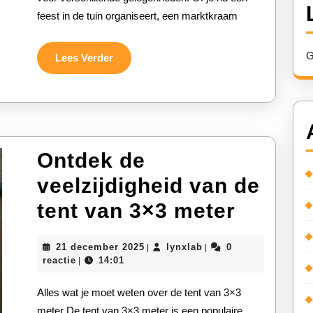
Tent
feest in de tuin organiseert, een marktkraam
4×4:
Ideaal
G
Lees
Lees Verder
Verder
voor
Diverse
Gelegenhe
Ontdek de
veelzijdigheid van de
Ontdek
tent van 3×3 meter
de
21
lynxlab
21 december 2025
lynxlab
0
|
|
veelzij
december
reactie
14:01
|
2025
van
Alles wat je moet weten over de tent van 3×3
de
meter De tent van 3×3 meter is een populaire