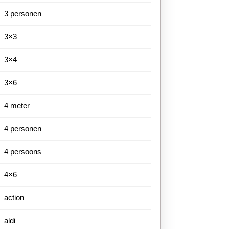
3 personen
3×3
3×4
3×6
4 meter
4 personen
4 persoons
4×6
action
aldi