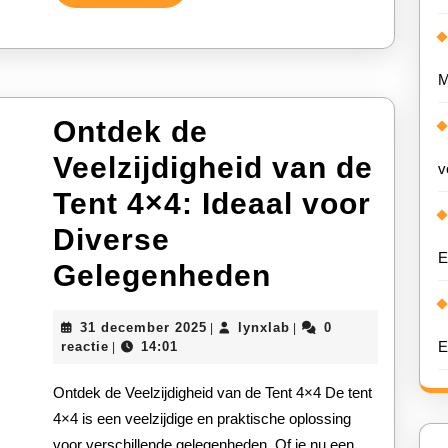
Verder
M
Ontdek de
Veelzijdigheid van de
v
Tent 4×4: Ideaal voor
Diverse
E
Ontdek
Gelegenheden
de
31
lynxlab
31 december 2025
lynxlab
0
|
|
Veelzijdigh
december
E
reactie
14:01
|
2025
van
Ontdek de Veelzijdigheid van de Tent 4×4 De tent
de
4×4 is een veelzijdige en praktische oplossing
voor verschillende gelegenheden. Of je nu een