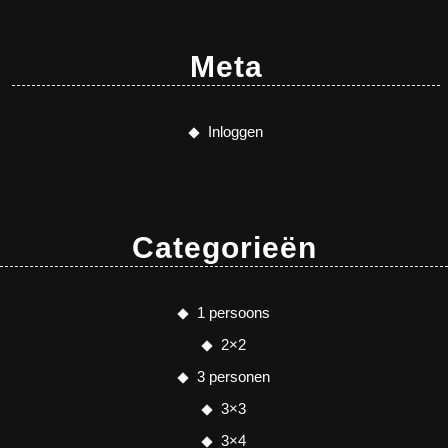
Meta
Inloggen
Categorieën
1 persoons
2×2
3 personen
3×3
3×4