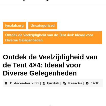
lynxlab.org
Uncategorized
Ontdek de Veelzijdigheid van de Tent 4×4: Ideaal voor
Diverse Gelegenheden
Ontdek de Veelzijdigheid van
de Tent 4×4: Ideaal voor
Diverse Gelegenheden
31
lynxlab
31 december 2025
lynxlab
0 reactie
14:01
|
|
|
december
2025