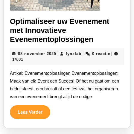
Optimaliseer uw Evenement
met Innovatieve
Optimalise
Evenementoplossingen
uw
08
lynxlab
08 november 2025
lynxlab
0 reactie
|
|
|
Evenement
november
14:01
met
2025
Artikel: Evenementoplossingen Evenementoplossingen:
Innovatieve
Maak van elk Event een Succes! Of het nu gaat om een
Evenement
bedrijfsfeest, een bruiloft of een festival, het organiseren
van een evenement brengt altijd de nodige
Lees
Lees Verder
Verder