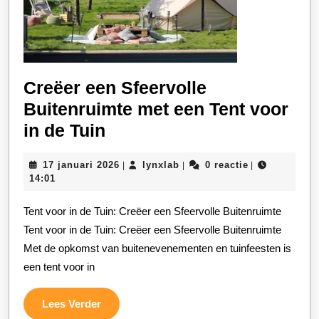
Creëer een Sfeervolle
Buitenruimte met een Tent voor
Creëer
in de Tuin
een
17
lynxlab
17 januari 2026
lynxlab
0 reactie
|
|
|
Sfeervolle
januari
14:01
Buitenruimte
2026
Tent voor in de Tuin: Creëer een Sfeervolle Buitenruimte
met
Tent voor in de Tuin: Creëer een Sfeervolle Buitenruimte
een
Met de opkomst van buitenevenementen en tuinfeesten is
Tent
een tent voor in
voor
in
Lees
Lees Verder
Verder