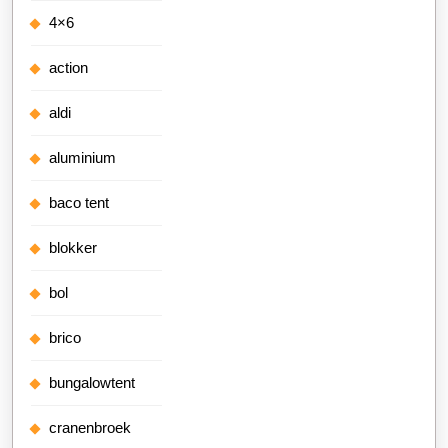
4×6
action
aldi
aluminium
baco tent
blokker
bol
brico
bungalowtent
cranenbroek