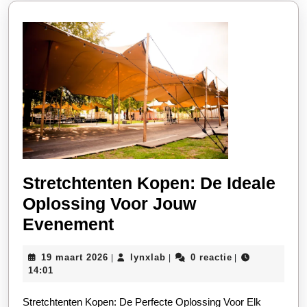
Stretchtenten Kopen: De Ideale
Oplossing Voor Jouw
Stretchtenten
Evenement
Kopen:
19
lynxlab
19 maart 2026
lynxlab
0 reactie
|
|
|
De
maart
14:01
Ideale
2026
Stretchtenten Kopen: De Perfecte Oplossing Voor Elk
Oplossing