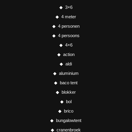
3×6
4 meter
4 personen
4 persoons
4×6
action
aldi
aluminium
baco tent
blokker
bol
brico
bungalowtent
cranenbroek