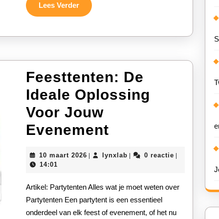
Maak
Lees
Lees Verder
Verder
Indruk!
S
Feesttenten: De
T
Ideale Oplossing
Voor Jouw
Feesttenten:
Evenement
e
De
10
lynxlab
10 maart 2026
lynxlab
0 reactie
|
|
|
Ideale
maart
14:01
J
2026
Oplossing
Artikel: Partytenten Alles wat je moet weten over
Voor
Partytenten Een partytent is een essentieel
onderdeel van elk feest of evenement, of het nu
Jouw