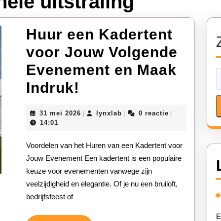
ele uitstraling
Huur een Kadertent
voor Jouw Volgende
Evenement en Maak
Huur
Indruk!
een
31
lynxlab
31 mei 2026
lynxlab
0 reactie
|
|
|
Kadertent
mei
14:01
2026
voor
Voordelen van het Huren van een Kadertent voor
Jouw
Jouw Evenement Een kadertent is een populaire
keuze voor evenementen vanwege zijn
Volgende
veelzijdigheid en elegantie. Of je nu een bruiloft,
Evenement
bedrijfsfeest of
en
E