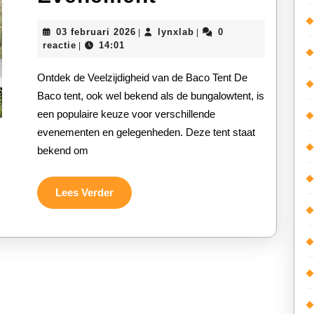
de
03
lynxlab
03 februari 2026
lynxlab
0
|
|
Veelzijdigheid
februari
reactie
14:01
|
2026
van
Ontdek de Veelzijdigheid van de Baco Tent De
de
Baco tent, ook wel bekend als de bungalowtent, is
een populaire keuze voor verschillende
Baco
evenementen en gelegenheden. Deze tent staat
Tent
bekend om
voor
Elk
Lees
Lees Verder
Verder
Evenement