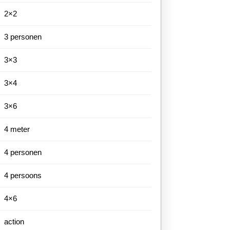
2×2
bare
3 personen
3×3
3×4
3×6
4 meter
4 personen
4 persoons
4×6
action