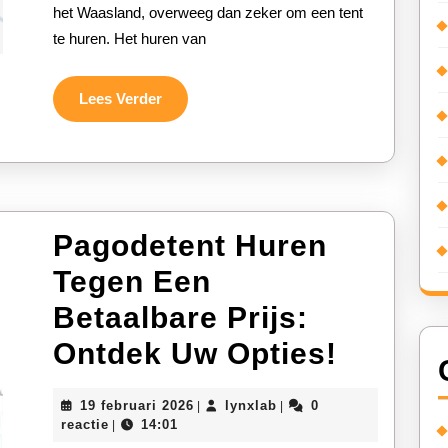
het Waasland, overweeg dan zeker om een tent
Creë
te huren. Het huren van
de
Perf
Lees
Lees Verder
Verder
Fees
Pagodetent Huren
Tegen Een
Betaalbare Prijs:
Pagode
Ontdek Uw Opties!
Huren
19
lynxlab
19 februari 2026
lynxlab
0
|
|
Tegen
februari
reactie
14:01
|
2026