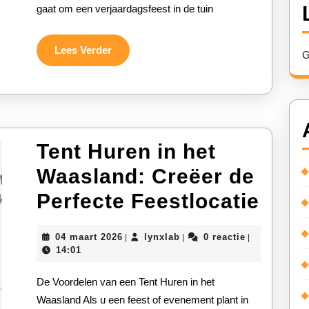
gaat om een verjaardagsfeest in de tuin
Evenement
Lees
Lees Verder
G
Verder
Tent Huren in het
Waasland: Creëer de
Tent
Perfecte Feestlocatie
Hur
04
lynxlab
04 maart 2026
lynxlab
0 reactie
|
|
|
in
maart
14:01
2026
het
De Voordelen van een Tent Huren in het
Waas
Waasland Als u een feest of evenement plant in