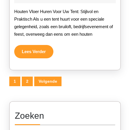
2026
Houten
Houten Vloer Huren Voor Uw Tent: Stijlvol en
Vloer
Praktisch Als u een tent huurt voor een speciale
gelegenheid, zoals een bruiloft, bedrijfsevenement of
Voor
feest, overweeg dan eens om een houten
Uw
Tent
Lees
Lees Verder
Verder
Berichten
1
2
Volgende
paginering
Zoeken