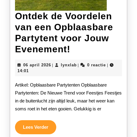
Ontdek de Voordelen
van een Opblaasbare
Partytent voor Jouw
Ontdek
Evenement!
de
06
lynxlab
06 april 2026
lynxlab
0 reactie
|
|
|
Voordelen
april
14:01
2026
van
Artikel: Opblaasbare Partytenten Opblaasbare
een
Partytenten: De Nieuwe Trend voor Feestjes Feestjes
in de buitenlucht zijn altijd leuk, maar het weer kan
Opblaasbare
soms roet in het eten gooien. Gelukkig is er
Partytent
voor
Lees
Lees Verder
Verder
Jouw