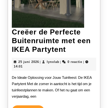
Creëer de Perfecte
Buitenruimte met een
Creëer
IKEA Partytent
de
25
lynxlab
25 juni 2026
lynxlab
0 reactie
|
|
|
Perfecte
juni
14:01
2026
Buitenruim
De Ideale Oplossing voor Jouw Tuinfeest: De IKEA
met
Partytent Met de zomer in aantocht is het tijd om je
tuinfeestplannen te maken. Of het nu gaat om een
een
verjaardag, een
IKEA