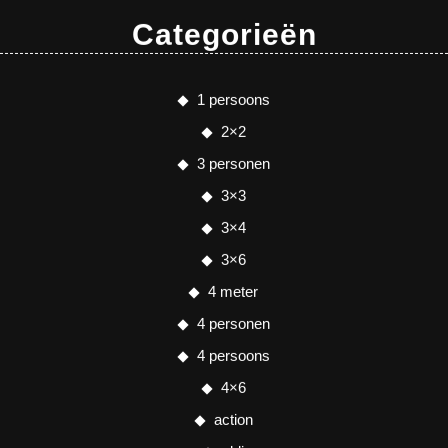
Categorieën
1 persoons
2×2
3 personen
3×3
3×4
3×6
4 meter
4 personen
4 persoons
4×6
action