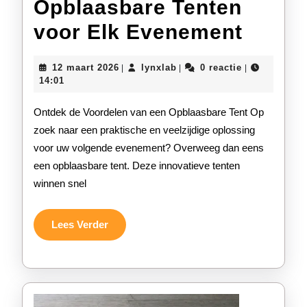
Opblaasbare Tenten
Ontde
voor Elk Evenement
de
12
lynxlab
12 maart 2026
lynxlab
0 reactie
|
|
|
Veelzi
maart
14:01
2026
van
Ontdek de Voordelen van een Opblaasbare Tent Op
Opbla
zoek naar een praktische en veelzijdige oplossing
voor uw volgende evenement? Overweeg dan eens
Tente
een opblaasbare tent. Deze innovatieve tenten
voor
winnen snel
Elk
Evene
Lees
Lees Verder
Verder