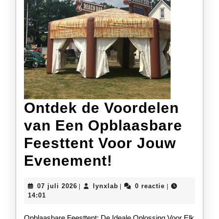
Ontdek de Voordelen
van Een Opblaasbare
Feesttent Voor Jouw
Ontdek
Evenement!
de
07
lynxlab
07 juli 2026
lynxlab
0 reactie
|
|
|
Voordelen
juli
14:01
2026
van
Opblaasbare Feesttent: De Ideale Oplossing Voor Elk