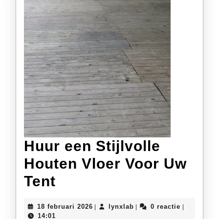
Huur een Stijlvolle
Houten Vloer Voor Uw
Huur
Tent
een
18
lynxlab
18 februari 2026
lynxlab
0 reactie
|
|
|
Stijlvolle
februari
14:01