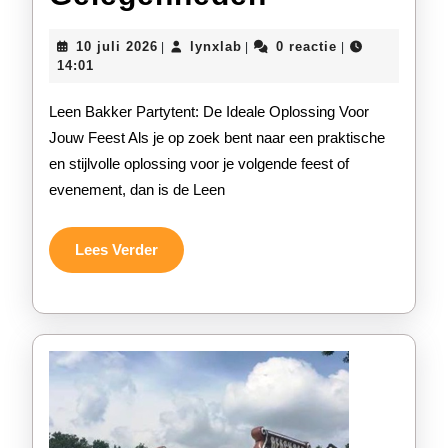
Bakker
10
lynxlab
10 juli 2026
lynxlab
0 reactie
|
|
|
Partytent:
juli
14:01
2026
De
Leen Bakker Partytent: De Ideale Oplossing Voor
Ideale
Jouw Feest Als je op zoek bent naar een praktische
en stijlvolle oplossing voor je volgende feest of
Oplossing
evenement, dan is de Leen
Voor
Jouw
Lees
Lees Verder
Verder
Feestelijke
Gelegenhed