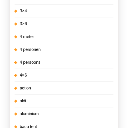
3×4
3×6
4 meter
4 personen
4 persoons
4×6
action
aldi
aluminium
baco tent