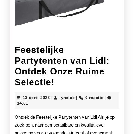
Feestelijke
Partytenten van Lidl:
Ontdek Onze Ruime
Feestelijke
Selectie!
Partytenten
13
lynxlab
13 april 2026
lynxlab
0 reactie
|
|
|
van
april
14:01
2026
Lidl:
Ontdek de Feestelijke Partytenten van Lidl Als je op
Ontdek
zoek bent naar een betaalbare en kwalitatieve
oplossing voor je volgende tuinfeest of evenement,