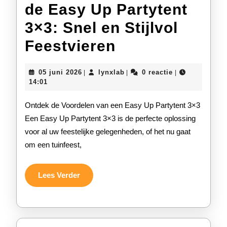
de Easy Up Partytent
3×3: Snel en Stijlvol
Ontdek
Feestvieren
het
05
lynxlab
05 juni 2026
lynxlab
0 reactie
|
|
|
Gemak
juni
14:01
2026
van
Ontdek de Voordelen van een Easy Up Partytent 3×3
de
Een Easy Up Partytent 3×3 is de perfecte oplossing
voor al uw feestelijke gelegenheden, of het nu gaat
Easy
om een tuinfeest,
Up
Partytent
Lees
Lees Verder
Verder
3×3:
Snel