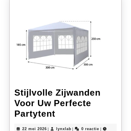
en
Stijlvol
Feestvieren
Stijlvolle Zijwanden
Voor Uw Perfecte
Stijlvolle
Partytent
Zijwanden
22
lynxlab
22 mei 2026
lynxlab
0 reactie
|
|
|