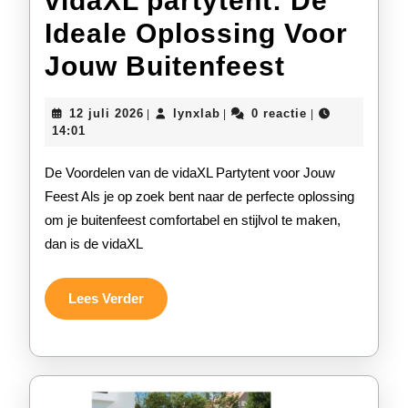
vidaXL partytent: De
Ideale Oplossing Voor
vidaXL
Jouw Buitenfeest
partytent
12
lynxlab
12 juli 2026
lynxlab
0 reactie
|
|
|
De
juli
14:01
2026
Ideale
De Voordelen van de vidaXL Partytent voor Jouw
Oplossi
Feest Als je op zoek bent naar de perfecte oplossing
om je buitenfeest comfortabel en stijlvol te maken,
Voor
dan is de vidaXL
Jouw
Buitenfe
Lees
Lees Verder
Verder