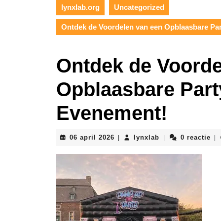
lynxlab.org
Uncategorized
Ontdek de Voordelen van een Opblaasbare Pa
Ontdek de Voorde
Opblaasbare Part
Evenement!
06
lynxlab
06 april 2026
lynxlab
0 reactie
|
|
|
april
2026