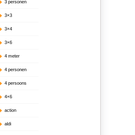
3 personen
3×3
3×4
3×6
4 meter
4 personen
4 persoons
4×6
action
aldi