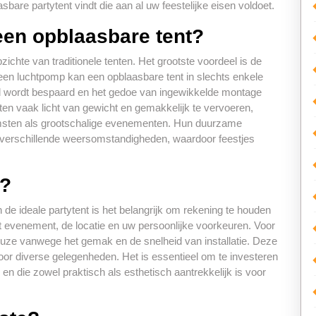
bare partytent vindt die aan al uw feestelijke eisen voldoet.
een opblaasbare tent?
ichte van traditionele tenten. Het grootste voordeel is de
een luchtpomp kan een opblaasbare tent in slechts enkele
d wordt bespaard en het gedoe van ingewikkelde montage
ten vaak licht van gewicht en gemakkelijk te vervoeren,
komsten als grootschalige evenementen. Hun duurzame
n verschillende weersomstandigheden, waardoor feestjes
t?
 de ideale partytent is het belangrijk om rekening te houden
et evenement, de locatie en uw persoonlijke voorkeuren. Voor
euze vanwege het gemak en de snelheid van installatie. Deze
voor diverse gelegenheden. Het is essentieel om te investeren
 en die zowel praktisch als esthetisch aantrekkelijk is voor