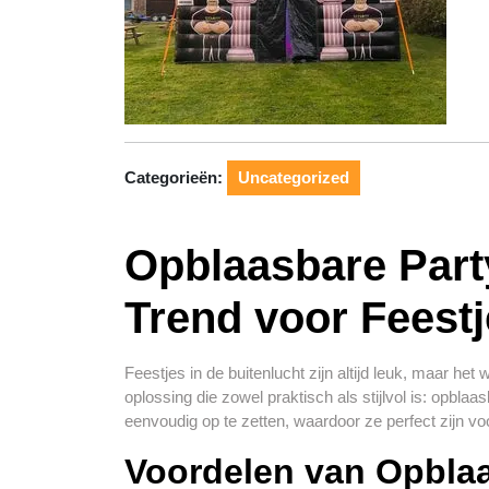
Categorieën:
Uncategorized
Opblaasbare Part
Trend voor Feest
Feestjes in de buitenlucht zijn altijd leuk, maar he
oplossing die zowel praktisch als stijlvol is: opblaa
eenvoudig op te zetten, waardoor ze perfect zijn vo
Voordelen van Opblaa