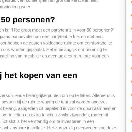
t gebruik van scheerlijnen en grondankers, kan een
ij winderig weer.
r 50 personen?
n is: “Hoe groot moet een partytent zijn voor 50 personen?”
gaans aanbevolen om een partytent te kiezen met een
door hebben de gasten voldoende ruimte om comfortabel te
en ook worden geplaatst. Het is belangrijk om rekening te
stelling van meubilair en eventuele extra ruimte voor een
ij het kopen van een
erschillende belangrijke punten om op te letten. Allereerst is
e passen bij de ruimte waarin de tent zal worden opgezet.
oot belang, aangezien dit bepalend is voor de duurzaamheid en
 om te letten op extra functies zoals zijwanden, ramen of
 Tot slot is het verstandig om te investeren in een
e opblaasbare installatie. Het zorgvuldig overwegen van deze