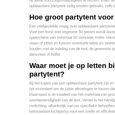
de juiste voorzorgsmaatregelen te nemen, zoals he
opblaasbare partytent veilig worden gebruikt, zelfs b
Hoe groot partytent voo
Een veelgestelde vraag over opblaasbare partytente
Voor een feest met ongeveer 50 gasten wordt door
oppervlakte van minimaal 50 vierkante meter. Hier
staan of zitten en kunnen eventuele tafels en stoel
houden met de indeling van de tent, de gewenste op
dansvloer of buffet.
Waar moet je op letten b
partytent?
Bij het kopen van een opblaasbare partytent zijn er v
het essentieel om de juiste afmetingen te kiezen di
Daarnaast is de kwaliteit van het materiaal van gr
weerbestendigheid van de tent. Verder is het handig
verlichting, afhankelijk van uw specifieke behoeften.
betrouwbare luchtpomp voor een snelle en efficiënt