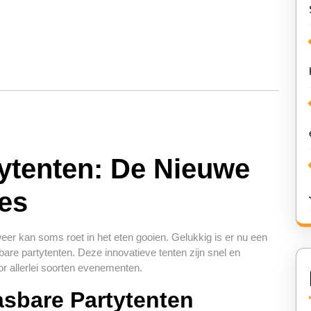
ytenten: De Nieuwe
jes
t weer kan soms roet in het eten gooien. Gelukkig is er nu een
sbare partytenten. Deze innovatieve tenten zijn snel en
or allerlei soorten evenementen.
sbare Partytenten