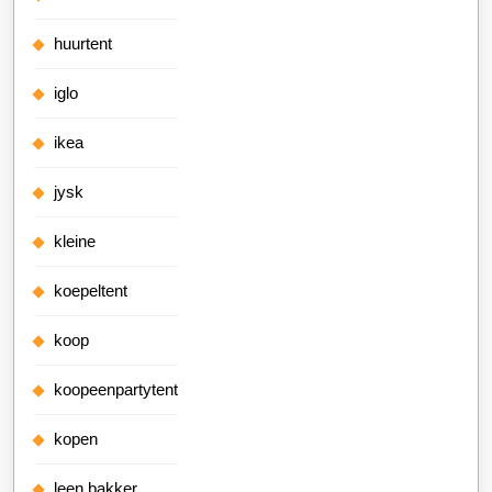
huurtent
iglo
ikea
jysk
kleine
koepeltent
koop
koopeenpartytent
kopen
leen bakker