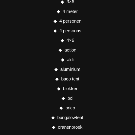
3×6
4 meter
4 personen
4 persoons
4×6
action
aldi
aluminium
baco tent
blokker
bol
brico
bungalowtent
cranenbroek