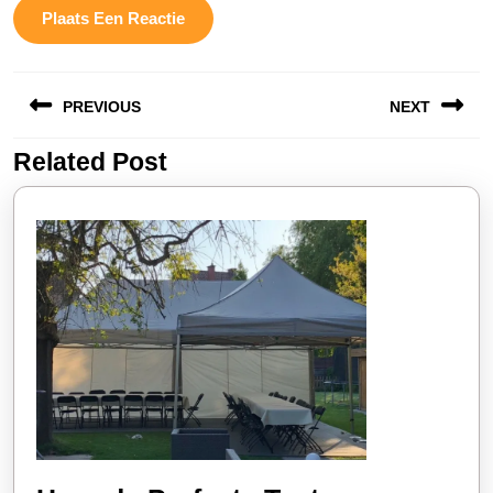
Berichtnavigatie
PREVIOUS
NEXT
Related Post
Vorige
Volgende
bericht:
bericht: