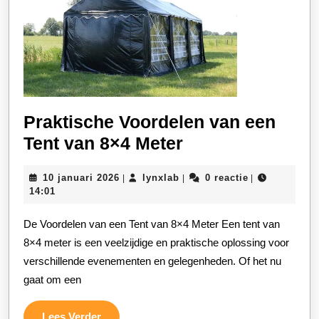
Praktische Voordelen van een
Praktische
Tent van 8×4 Meter
Voordelen
10
lynxlab
10 januari 2026
lynxlab
0 reactie
|
|
|
van
januari
14:01
een
2026
De Voordelen van een Tent van 8×4 Meter Een tent van
Tent
8×4 meter is een veelzijdige en praktische oplossing voor
van
verschillende evenementen en gelegenheden. Of het nu
8×4
gaat om een
Meter
Lees
Lees Verder