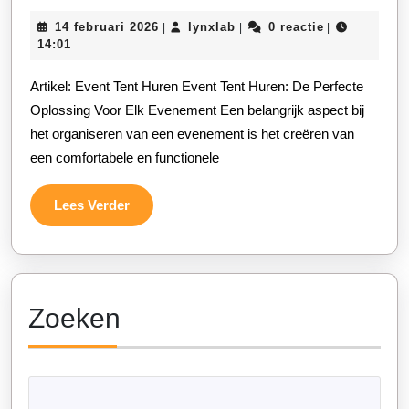
Nu
14
lynxlab
14 februari 2026
lynxlab
0 reactie
|
|
|
Een
februari
14:01
Event
2026
Artikel: Event Tent Huren Event Tent Huren: De Perfecte
Tent
Oplossing Voor Elk Evenement Een belangrijk aspect bij
Voor
het organiseren van een evenement is het creëren van
Jouw
een comfortabele en functionele
Specia
Gelege
Lees
Lees Verder
Verder
Zoeken