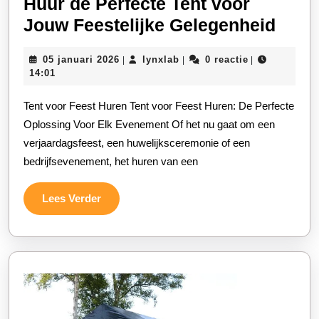
Huur de Perfecte Tent voor
Huur
Jouw Feestelijke Gelegenheid
de
05
lynxlab
05 januari 2026
lynxlab
0 reactie
|
|
|
Perfe
januari
14:01
Tent
2026
Tent voor Feest Huren Tent voor Feest Huren: De Perfecte
voor
Oplossing Voor Elk Evenement Of het nu gaat om een
Jou
verjaardagsfeest, een huwelijksceremonie of een
Feest
bedrijfsevenement, het huren van een
Gele
Lees
Lees Verder
Verder