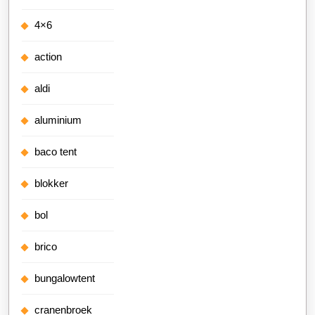
4×6
action
aldi
aluminium
baco tent
blokker
bol
brico
bungalowtent
cranenbroek