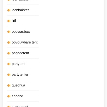
leenbakker
lidl
opblaasbaar
opvouwbare tent
pagodetent
partytent
partytenten
quechua
second
stretchtent