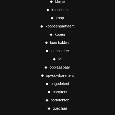
kleine
koepeltent
koop
koopeenpartytent
kopen
leen bakker
leenbakker
lidl
opblaasbaar
opvouwbare tent
pagodetent
partytent
partytenten
quechua