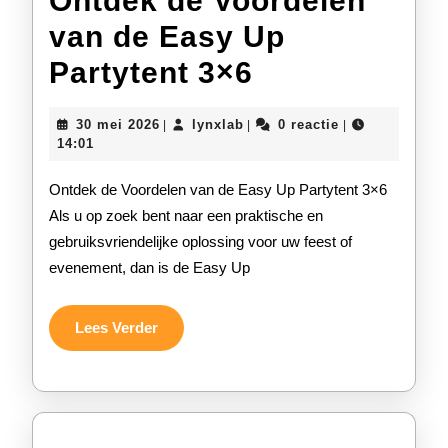
Ontdek de Voordelen
van de Easy Up
Ontdek
Partytent 3×6
de
30
lynxlab
30 mei 2026
lynxlab
0 reactie
|
|
|
Voordelen
mei
14:01
2026
van
Ontdek de Voordelen van de Easy Up Partytent 3×6
de
Als u op zoek bent naar een praktische en
gebruiksvriendelijke oplossing voor uw feest of
Easy
evenement, dan is de Easy Up
Up
Partytent
Lees
Lees Verder
Verder
3×6