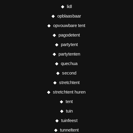
lidl
opblaasbaar
opvouwbare tent
pagodetent
partytent
partytenten
quechua
second
stretchtent
stretchtent huren
tent
tuin
tuinfeest
tunneltent