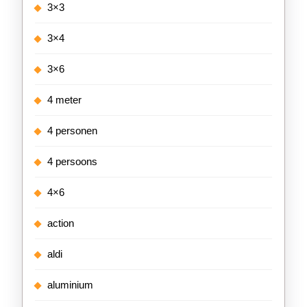
3×3
3×4
3×6
4 meter
4 personen
4 persoons
4×6
action
aldi
aluminium