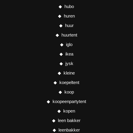
hubo
huren
huur
huurtent
iglo
ikea
jysk
kleine
koepeltent
koop
koopeenpartytent
kopen
leen bakker
leenbakker