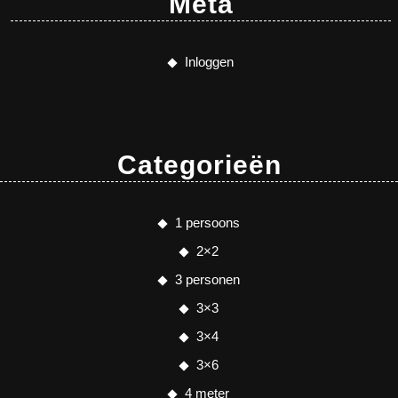
Meta
Inloggen
Categorieën
1 persoons
2×2
3 personen
3×3
3×4
3×6
4 meter