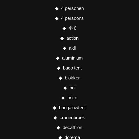
4 personen
4 persoons
4×6
action
aldi
aluminium
baco tent
blokker
bol
brico
bungalowtent
cranenbroek
decathlon
dorema