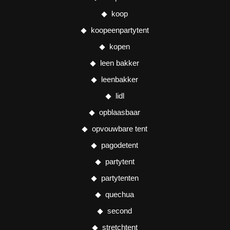
koop
koopeenpartytent
kopen
leen bakker
leenbakker
lidl
opblaasbaar
opvouwbare tent
pagodetent
partytent
partytenten
quechua
second
stretchtent