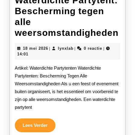
Waterdichte Partytent:
Bescherming tegen
alle
Wat
weersomstandigheden
Par
18
lynxlab
18 mei 2026
lynxlab
0 reactie
|
|
|
Bes
mei
14:01
2026
teg
Artikel: Waterdichte Partytenten Waterdichte
alle
Partytenten: Bescherming Tegen Alle
Weersomstandigheden Als u een feest of evenement
wee
buiten organiseert, is het essentieel om voorbereid te
zijn op alle weersomstandigheden. Een waterdichte
partytent
Lees
Lees Verder
Verder