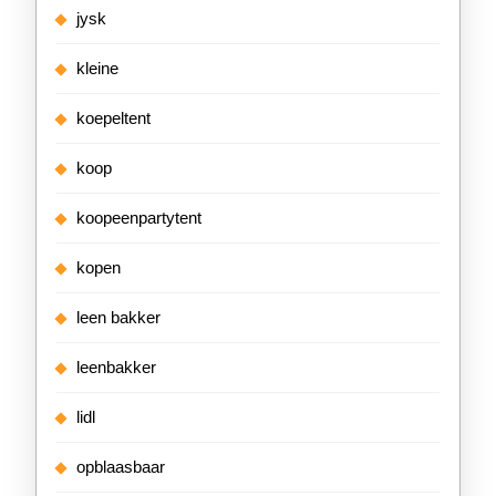
jysk
kleine
koepeltent
koop
koopeenpartytent
kopen
leen bakker
leenbakker
lidl
opblaasbaar