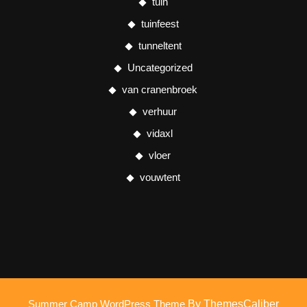
tuin
tuinfeest
tunneltent
Uncategorized
van cranenbroek
verhuur
vidaxl
vloer
vouwtent
Summer Camp WordPress Theme
By ThemesCaliber