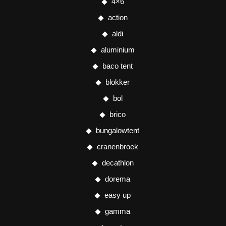
4×6
action
aldi
aluminium
baco tent
blokker
bol
brico
bungalowtent
cranenbroek
decathlon
dorema
easy up
gamma