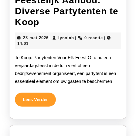
Feestelijk Aanbod:
Diverse Partytenten te
Feestelijk
Koop
Aanbod:
23
lynxlab
23 mei 2026
lynxlab
0 reactie
|
|
|
Diverse
mei
14:01
2026
Partytenten
Te Koop: Partytenten Voor Elk Feest Of u nu een
te
verjaardagsfeest in de tuin viert of een
bedrijfsevenement organiseert, een partytent is een
Koop
essentieel element om uw gasten te beschermen
Lees
Lees Verder
Verder