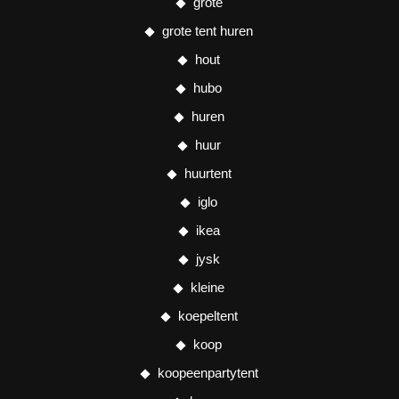
grote
grote tent huren
hout
hubo
huren
huur
huurtent
iglo
ikea
jysk
kleine
koepeltent
koop
koopeenpartytent