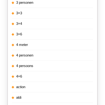
3 personen
3×3
3×4
3×6
4 meter
4 personen
4 persoons
4×6
action
aldi