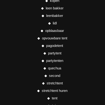
kopen
leen bakker
leenbakker
lidl
opblaasbaar
opvouwbare tent
pagodetent
partytent
partytenten
quechua
second
stretchtent
stretchtent huren
tent