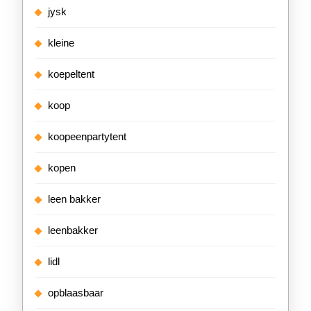
jysk
kleine
koepeltent
koop
koopeenpartytent
kopen
leen bakker
leenbakker
lidl
opblaasbaar