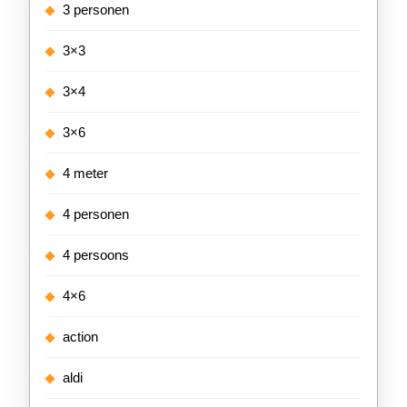
3 personen
3×3
3×4
3×6
4 meter
4 personen
4 persoons
4×6
action
aldi