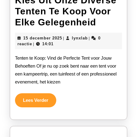
Kies Uit Onze Diverse
Tenten Te Koop Voor
Kies
Elke Gelegenheid
Uit
15
lynxlab
15 december 2025
lynxlab
0
|
|
Onze
december
reactie
14:01
|
2025
Diverse
Tenten te Koop: Vind de Perfecte Tent voor Jouw
Tenten
Behoeften Of je nu op zoek bent naar een tent voor
een kampeertrip, een tuinfeest of een professioneel
Te
evenement, het kiezen
Koop
Voor
Lees
Lees Verder
Verder
Elke
Gelegen