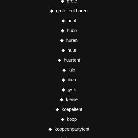
grote
grote tent huren
hout
hubo
huren
huur
huurtent
iglo
ikea
jysk
kleine
koepeltent
koop
koopeenpartytent