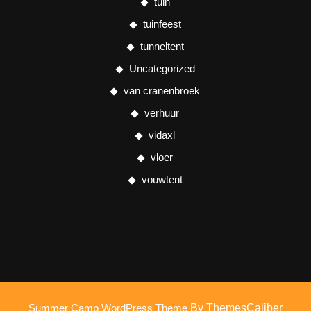
tuin
tuinfeest
tunneltent
Uncategorized
van cranenbroek
verhuur
vidaxl
vloer
vouwtent
Summer Camp WordPress Theme
By ThemesCaliber