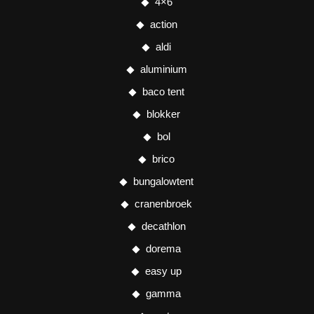
4×6
action
aldi
aluminium
baco tent
blokker
bol
brico
bungalowtent
cranenbroek
decathlon
dorema
easy up
gamma