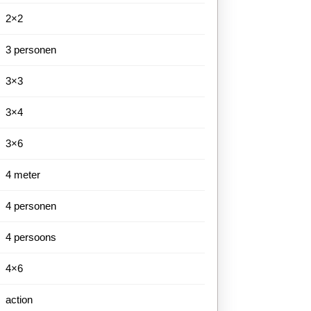
2×2
3 personen
3×3
3×4
3×6
4 meter
4 personen
4 persoons
4×6
action