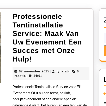
Professionele
Tentinstallatie
Service: Maak Van
Uw Evenement Een
Succes met Onze
Professionele
Hulp!
Tentinstallatie
07
lynxlab
07 november 2025
lynxlab
0
|
|
Service:
november
reactie
14:01
|
2025
Maak
Professionele Tentinstallatie Service voor Elk
Van
Evenement Of u nu een feest, bruiloft,
bedrijfsevenement of een andere speciale
Uw
E
gelegenheid plant, het huren van een tent kan de