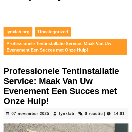
lynxlab.org
Uncategorized
Professionele Tentinstallatie Service: Maak Van Uw
Evenement Een Succes met Onze Hulp!
Professionele Tentinstallatie
Service: Maak Van Uw
Evenement Een Succes met
Onze Hulp!
07
lynxlab
07 november 2025
lynxlab
0 reactie
14:01
|
|
|
november
2025