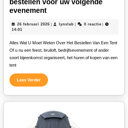
bestellen voor uw volgende
Hoe
evenement
en
26
lynxlab
26 februari 2026
lynxlab
0 reactie
|
|
|
waarom
februari
14:01
een
2026
Alles Wat U Moet Weten Over Het Bestellen Van Een Tent
tent
Of u nu een feest, bruiloft, bedrijfsevenement of ander
bestellen
soort bijeenkomst organiseert, het huren of kopen van een
voor
tent
uw
volgende
Lees
Lees Verder
evenement
Verder