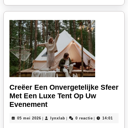
Creëer Een Onvergetelijke Sfeer
Met Een Luxe Tent Op Uw
Creëer
Evenement
Een
05
lynxlab
05 mei 2026
lynxlab
0 reactie
14:01
|
|
|
Onvergetelijke
mei