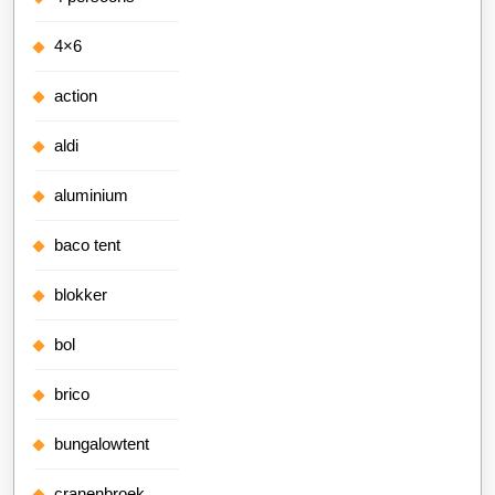
4×6
action
aldi
aluminium
baco tent
blokker
bol
brico
bungalowtent
cranenbroek