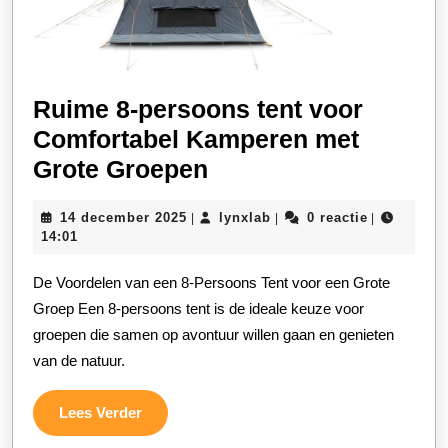
Ruime 8-persoons tent voor
Comfortabel Kamperen met
Ruime
Grote Groepen
8-
14
lynxlab
14 december 2025
lynxlab
0 reactie
|
|
|
persoons
december
14:01
tent
2025
De Voordelen van een 8-Persoons Tent voor een Grote
voor
Groep Een 8-persoons tent is de ideale keuze voor
Comfortabel
groepen die samen op avontuur willen gaan en genieten
Kamperen
van de natuur.
met
Grote
Lees
Lees Verder
Groepen
Verder