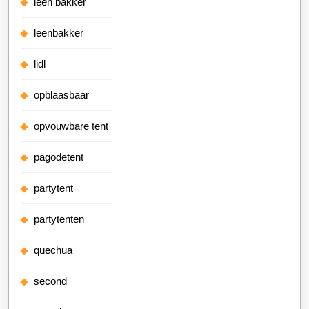
leen bakker
leenbakker
lidl
opblaasbaar
opvouwbare tent
pagodetent
partytent
partytenten
quechua
second