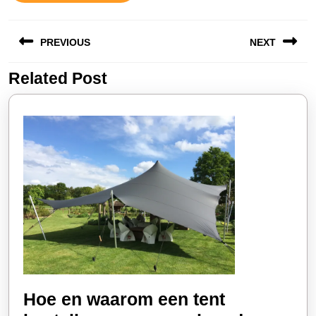
Berichtnavigatie
PREVIOUS
NEXT
Related Post
Vorige
Volgende
bericht:
bericht:
Hoe en waarom een tent