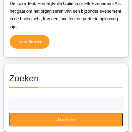
Sfeer
2026
De Luxe Tent: Een Stijlvolle Optie voor Elk Evenement Als
Met
het gaat om het organiseren van een bijzonder evenement
Een
in de buitenlucht, kan een luxe tent de perfecte oplossing
zijn.
Luxe
Tent
Lees
Lees Verder
Op
Verder
Uw
Evenement
Zoeken
Zoeken