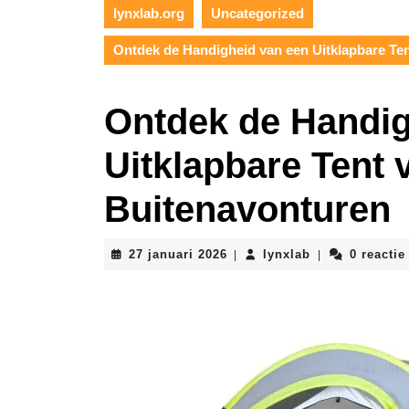
lynxlab.org
Uncategorized
Ontdek de Handigheid van een Uitklapbare Te
Ontdek de Handig
Uitklapbare Tent
Buitenavonturen
27
lynxlab
27 januari 2026
lynxlab
0 reactie
|
|
januari
2026