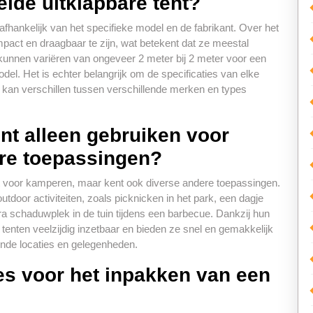
lde uitklapbare tent?
 afhankelijk van het specifieke model en de fabrikant. Over het
pact en draagbaar te zijn, wat betekent dat ze meestal
 kunnen variëren van ongeveer 2 meter bij 2 meter voor een
odel. Het is echter belangrijk om de specificaties van elke
te kan verschillen tussen verschillende merken en types
ent alleen gebruiken voor
ere toepassingen?
ikt voor kamperen, maar kent ook diverse andere toepassingen.
utdoor activiteiten, zoals picknicken in het park, een dagje
tra schaduwplek in de tuin tijdens een barbecue. Dankzij hun
tenten veelzijdig inzetbaar en bieden ze snel en gemakkelijk
ende locaties en gelegenheden.
ies voor het inpakken van een