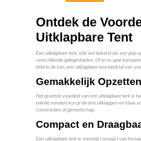
Ontdek de Voorde
Uitklapbare Tent
Een uitklapbare tent, ook wel bekend als een pop-up
verschillende gelegenheden. Of je nu gaat kamper
hebt in de tuin, een uitklapbare tent biedt tal van vo
Gemakkelijk Opzette
Het grootste voordeel van een uitklapbare tent is
enkele minuten kun je de tent uitklappen en klaar
constructies of gereedschap.
Compact en Draagba
Een uitklapbare tent is meestal compact van formaat