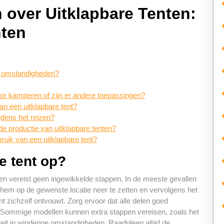
 over Uitklapbare Tenten:
hten
ge omstandigheden?
voor kamperen of zijn er andere toepassingen?
van een uitklapbare tent?
ijdens het reizen?
de productie van uitklapbare tenten?
bruik van een uitklapbare tent?
e tent op?
 en vereist geen ingewikkelde stappen. In de meeste gevallen
n, hem op de gewenste locatie neer te zetten en vervolgens het
t zichzelf ontvouwt. Zorg ervoor dat alle delen goed
t. Sommige modellen kunnen extra stappen vereisen, zoals het
teit in winderige omstandigheden. Raadpleeg altijd de