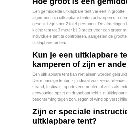
Hoe groot is een gemidde
Een gemiddelde uitklapbare tent varieert in grootte,
algemeen zijn uitklapbare tenten ontworpen om com
geschikt zijn voor 2 tot 4 personen. De afmetingen
kleine tent tot 3 meter bij 3 meter voor een groter m
individuele tent te controleren, aangezien de groot
uitklapbare tenten.
Kun je een uitklapbare t
kamperen of zijn er and
Een uitklapbare tent kan niet alleen worden gebru
Deze handige tenten zijn ideaal voor verschillende o
strand, festivals, sportevenementen of zelfs als ex
eenvoudige opzet en draagbaarheid zijn uitklapbare 
bescherming tegen zon, regen of wind op verschill
Zijn er speciale instruct
uitklapbare tent?