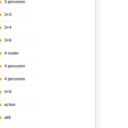
3 personen
3×3
3×4
3×6
4 meter
4 personen
4 persoons
4×6
action
aldi