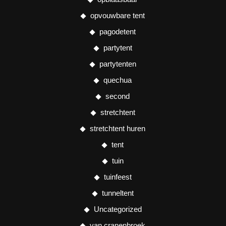
opvouwbare tent
pagodetent
partytent
partytenten
quechua
second
stretchtent
stretchtent huren
tent
tuin
tuinfeest
tunneltent
Uncategorized
van cranenbroek