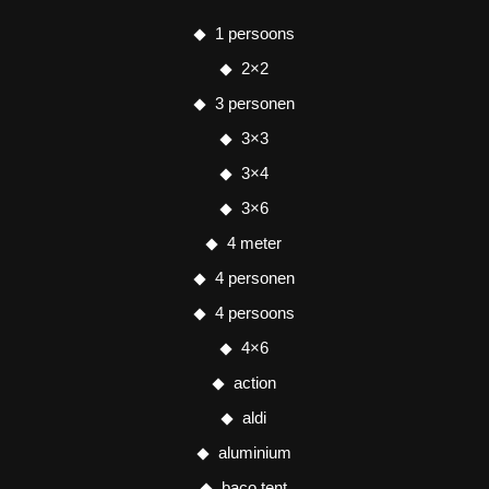
1 persoons
2×2
3 personen
3×3
3×4
3×6
4 meter
4 personen
4 persoons
4×6
action
aldi
aluminium
baco tent