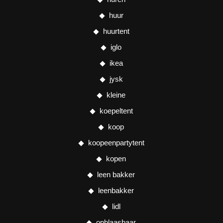
huur
huurtent
iglo
ikea
jysk
kleine
koepeltent
koop
koopeenpartytent
kopen
leen bakker
leenbakker
lidl
opblaasbaar