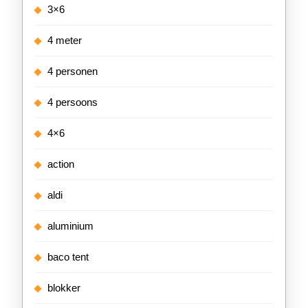
3×6
4 meter
4 personen
4 persoons
4×6
action
aldi
aluminium
baco tent
blokker