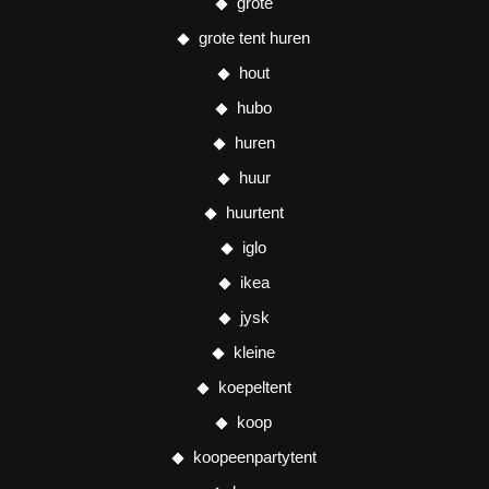
grote
grote tent huren
hout
hubo
huren
huur
huurtent
iglo
ikea
jysk
kleine
koepeltent
koop
koopeenpartytent