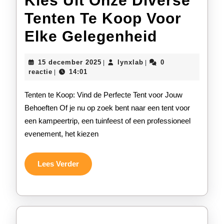
Kies Uit Onze Diverse
Tenten Te Koop Voor
Kies
Elke Gelegenheid
Uit
15
lynxlab
15 december 2025
lynxlab
0
|
|
Onze
december
reactie
14:01
|
2025
Diverse
Tenten te Koop: Vind de Perfecte Tent voor Jouw
Tenten
Behoeften Of je nu op zoek bent naar een tent voor
een kampeertrip, een tuinfeest of een professioneel
Te
evenement, het kiezen
Koop
Voor
Lees
Lees Verder
Verder
Elke
Gelegen