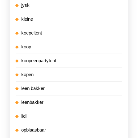
jysk
kleine
koepeltent
koop
koopeenpartytent
kopen
leen bakker
leenbakker
lidl
opblaasbaar