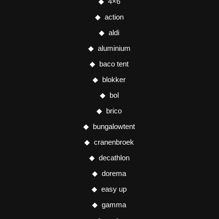
4×6
action
aldi
aluminium
baco tent
blokker
bol
brico
bungalowtent
cranenbroek
decathlon
dorema
easy up
gamma