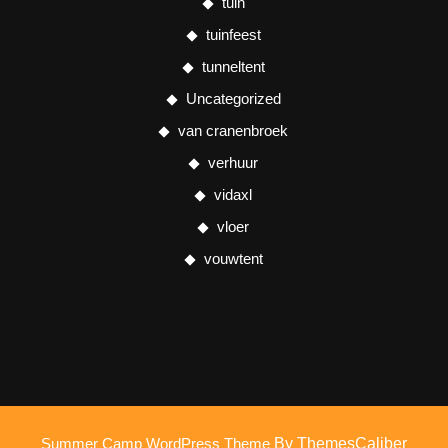
tuin
tuinfeest
tunneltent
Uncategorized
van cranenbroek
verhuur
vidaxl
vloer
vouwtent
Summer Camp WordPress Theme
By ThemesCaliber