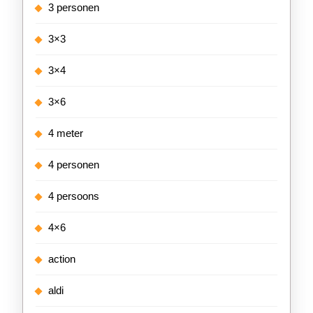
3 personen
3×3
3×4
3×6
4 meter
4 personen
4 persoons
4×6
action
aldi