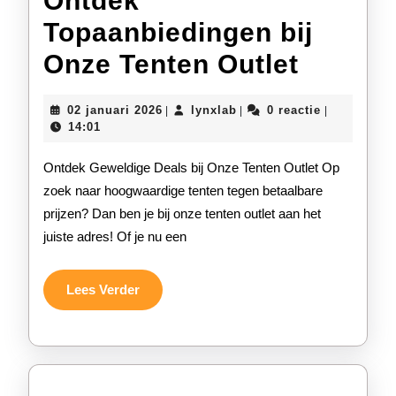
Ontdek
Topaanbiedingen bij
Ontdek
Onze Tenten Outlet
Topaan
02
lynxlab
02 januari 2026
lynxlab
0 reactie
|
|
|
bij
januari
14:01
2026
Onze
Ontdek Geweldige Deals bij Onze Tenten Outlet Op
Tenten
zoek naar hoogwaardige tenten tegen betaalbare
prijzen? Dan ben je bij onze tenten outlet aan het
Outlet
juiste adres! Of je nu een
Lees
Lees Verder
Verder