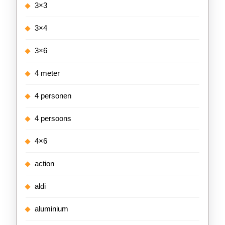
3×3
3×4
3×6
4 meter
4 personen
4 persoons
4×6
action
aldi
aluminium