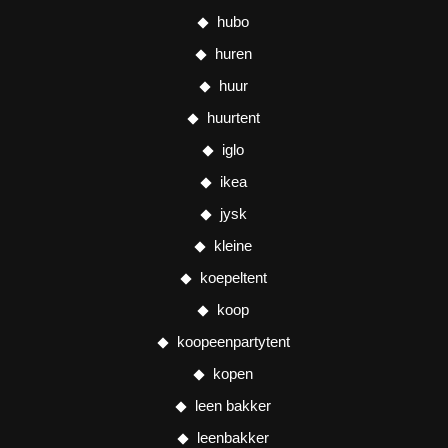
hubo
huren
huur
huurtent
iglo
ikea
jysk
kleine
koepeltent
koop
koopeenpartytent
kopen
leen bakker
leenbakker