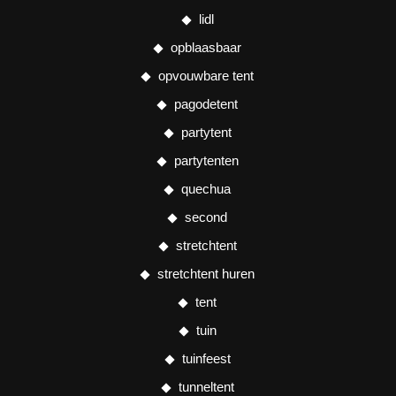
lidl
opblaasbaar
opvouwbare tent
pagodetent
partytent
partytenten
quechua
second
stretchtent
stretchtent huren
tent
tuin
tuinfeest
tunneltent