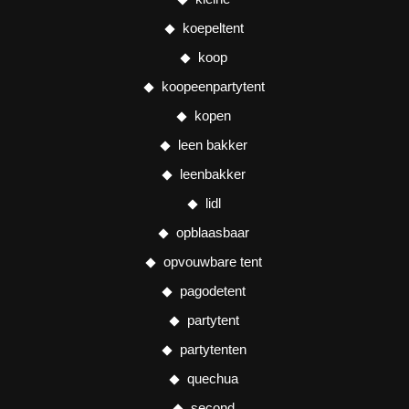
koepeltent
koop
koopeenpartytent
kopen
leen bakker
leenbakker
lidl
opblaasbaar
opvouwbare tent
pagodetent
partytent
partytenten
quechua
second