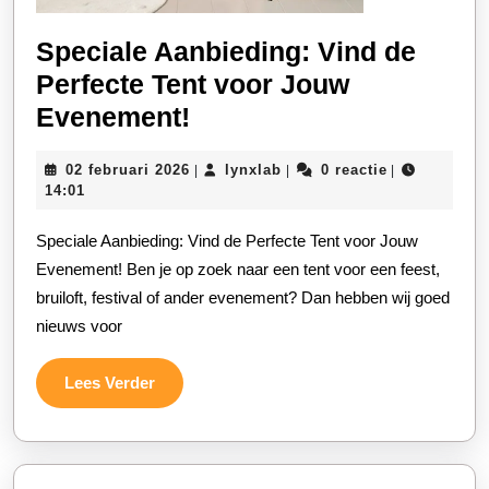
Speciale Aanbieding: Vind de
Perfecte Tent voor Jouw
Speciale
Evenement!
Aanbieding:
02
lynxlab
02 februari 2026
lynxlab
0 reactie
|
|
|
Vind
februari
14:01
de
2026
Speciale Aanbieding: Vind de Perfecte Tent voor Jouw
Perfecte
Evenement! Ben je op zoek naar een tent voor een feest,
Tent
bruiloft, festival of ander evenement? Dan hebben wij goed
voor
nieuws voor
Jouw
Evenement!
Lees
Lees Verder
Verder