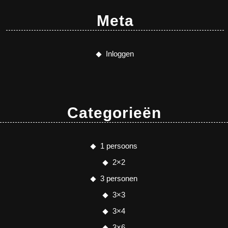
Meta
Inloggen
Categorieën
1 persoons
2×2
3 personen
3×3
3×4
3×6