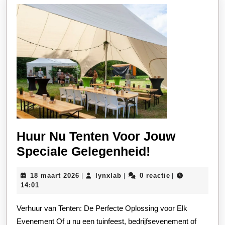
Huur Nu Tenten Voor Jouw
Huur
Speciale Gelegenheid!
Nu
18
lynxlab
18 maart 2026
lynxlab
0 reactie
|
|
|
Tenten
maart
14:01
Voor
2026
Verhuur van Tenten: De Perfecte Oplossing voor Elk
Jouw
Evenement Of u nu een tuinfeest, bedrijfsevenement of