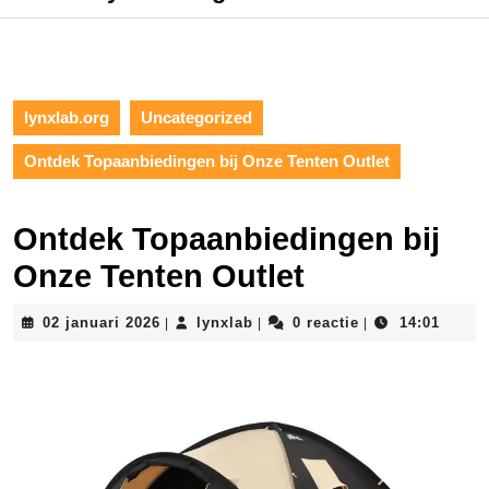
lynxlab.org
Uncategorized
Ontdek Topaanbiedingen bij Onze Tenten Outlet
Ontdek Topaanbiedingen bij
Onze Tenten Outlet
02
lynxlab
02 januari 2026
lynxlab
0 reactie
14:01
|
|
|
januari
2026