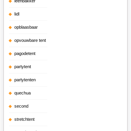
leenbakker
lidl
opblaasbaar
opvouwbare tent
pagodetent
partytent
partytenten
quechua
second
stretchtent