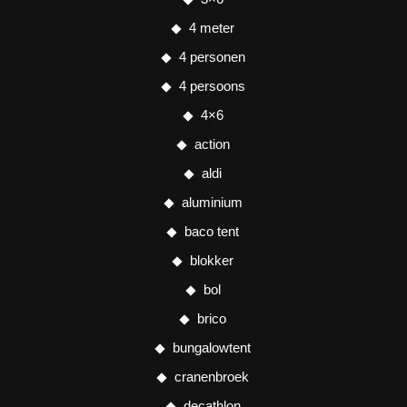
4 meter
4 personen
4 persoons
4×6
action
aldi
aluminium
baco tent
blokker
bol
brico
bungalowtent
cranenbroek
decathlon