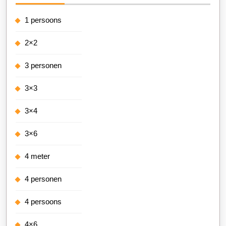
1 persoons
2×2
3 personen
3×3
3×4
3×6
4 meter
4 personen
4 persoons
4×6