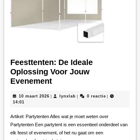
Feesttenten: De Ideale
Oplossing Voor Jouw
Feesttenten:
Evenement
De
10
lynxlab
10 maart 2026
lynxlab
0 reactie
|
|
|
Ideale
maart
14:01
Oplossing
2026
Artikel: Partytenten Alles wat je moet weten over
Voor
Partytenten Een partytent is een essentieel onderdeel van
Jouw
elk feest of evenement, of het nu gaat om een
Evenement