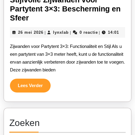
Partytent 3×3: Bescherming en
Stijlvolle
Sfeer
Zijwanden
26
lynxlab
26 mei 2026
lynxlab
0 reactie
14:01
|
|
|
voor
mei
Partytent
2026
Zijwanden voor Partytent 3×3: Functionaliteit en Stijl Als u
3×3:
een partytent van 3×3 meter heeft, kunt u de functionaliteit
Bescherming
ervan aanzienlijk verbeteren door zijwanden toe te voegen.
Deze zijwanden bieden
en
Sfeer
Lees
Lees Verder
Verder
Zoeken