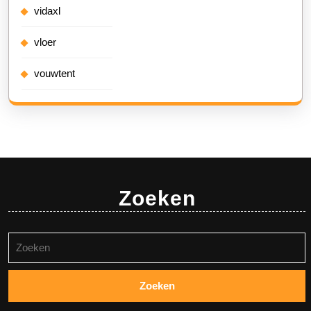
vidaxl
vloer
vouwtent
Zoeken
Zoeken
naar: