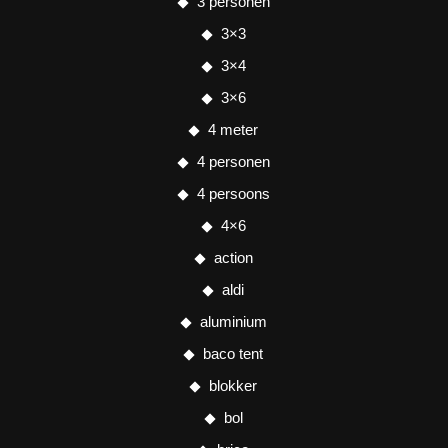
3 personen
3×3
3×4
3×6
4 meter
4 personen
4 persoons
4×6
action
aldi
aluminium
baco tent
blokker
bol