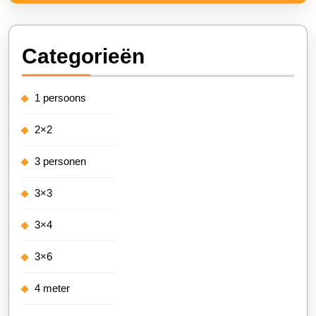
Categorieën
1 persoons
2×2
3 personen
3×3
3×4
3×6
4 meter