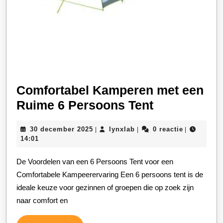
Comfortabel Kamperen met een
Comfortabe
Ruime 6 Persoons Tent
Kamperen
30
lynxlab
30 december 2025
lynxlab
0 reactie
|
|
|
met
december
14:01
een
2025
De Voordelen van een 6 Persoons Tent voor een
Ruime
Comfortabele Kampeerervaring Een 6 persoons tent is de
6
ideale keuze voor gezinnen of groepen die op zoek zijn
Persoons
naar comfort en
Tent