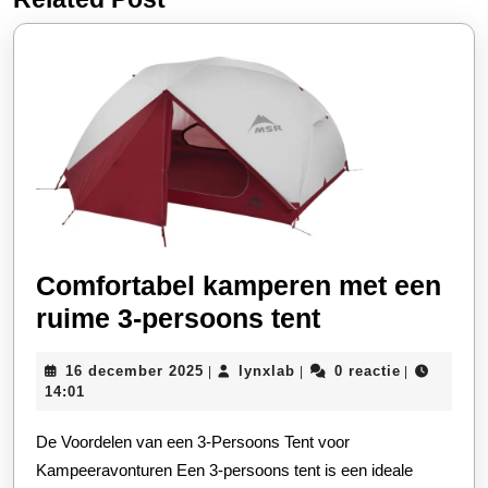
bericht:
bericht:
Comfortabel kamperen met een
Comfortabel
ruime 3-persoons tent
kamperen
16
lynxlab
16 december 2025
lynxlab
0 reactie
|
|
|
met
december
14:01
een
2025
De Voordelen van een 3-Persoons Tent voor
ruime
Kampeeravonturen Een 3-persoons tent is een ideale
3-