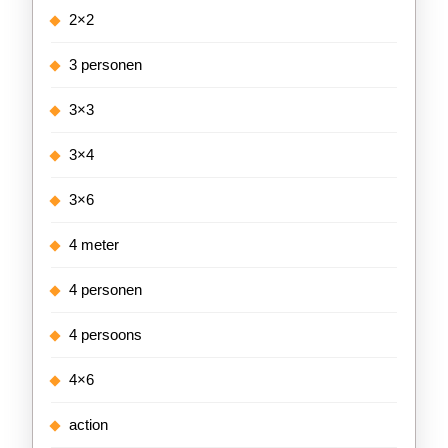
2×2
3 personen
3×3
3×4
3×6
4 meter
4 personen
4 persoons
4×6
action