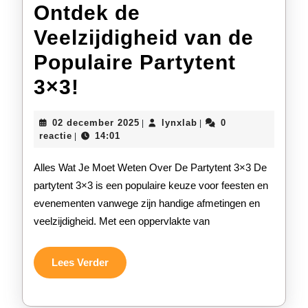
Ontdek de
Veelzijdigheid van de
Populaire Partytent
Ontdek
3×3!
de
02
lynxlab
02 december 2025
lynxlab
0
|
|
Veelzijdigheid
december
reactie
14:01
|
2025
van
Alles Wat Je Moet Weten Over De Partytent 3×3 De
de
partytent 3×3 is een populaire keuze voor feesten en
evenementen vanwege zijn handige afmetingen en
Populaire
veelzijdigheid. Met een oppervlakte van
Partytent
3×3!
Lees
Lees Verder
Verder