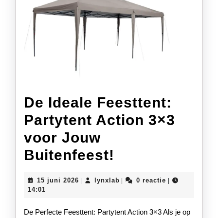
De Ideale Feesttent:
Partytent Action 3×3
voor Jouw
De
Buitenfeest!
Ideale
15
lynxlab
15 juni 2026
lynxlab
0 reactie
|
|
|
Feesttent:
juni
14:01
2026
Partytent
De Perfecte Feesttent: Partytent Action 3×3 Als je op