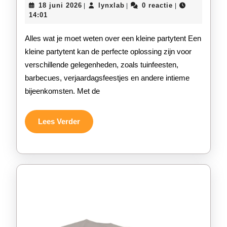
18
lynxlab
18 juni 2026
lynxlab
0 reactie
|
|
|
het
juni
14:01
2026
kiezen
Alles wat je moet weten over een kleine partytent Een
van
kleine partytent kan de perfecte oplossing zijn voor
verschillende gelegenheden, zoals tuinfeesten,
een
barbecues, verjaardagsfeestjes en andere intieme
kleine
bijeenkomsten. Met de
partytent
voor
Lees
Lees Verder
Verder
intieme
feestjes