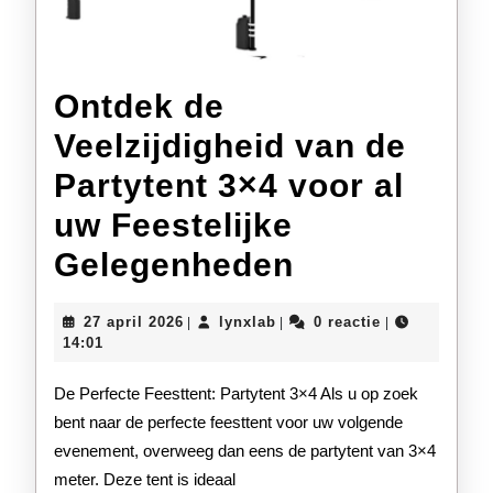
Ontdek de
Veelzijdigheid van de
Partytent 3×4 voor al
uw Feestelijke
Ontdek
Gelegenheden
de
27
lynxlab
27 april 2026
lynxlab
0 reactie
|
|
|
Veelzijdighe
april
14:01
2026
van
De Perfecte Feesttent: Partytent 3×4 Als u op zoek
de
bent naar de perfecte feesttent voor uw volgende
evenement, overweeg dan eens de partytent van 3×4
Partytent
meter. Deze tent is ideaal