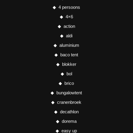
4 persoons
4×6
action
aldi
aluminium
baco tent
blokker
bol
brico
bungalowtent
cranenbroek
decathlon
dorema
easy up