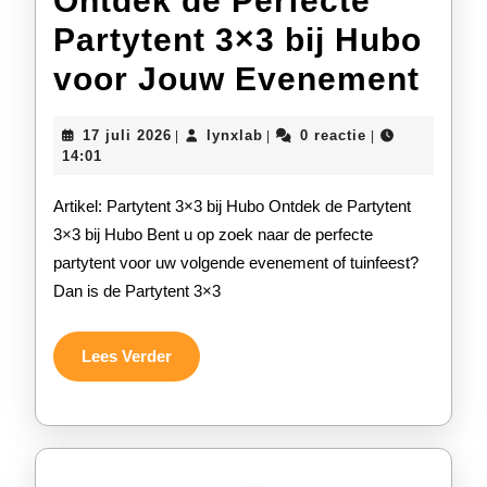
Ontdek de Perfecte
Partytent 3×3 bij Hubo
Ont
voor Jouw Evenement
de
17
lynxlab
17 juli 2026
lynxlab
0 reactie
|
|
|
Per
juli
14:01
2026
Part
Artikel: Partytent 3×3 bij Hubo Ontdek de Partytent
3×3
3×3 bij Hubo Bent u op zoek naar de perfecte
partytent voor uw volgende evenement of tuinfeest?
bij
Dan is de Partytent 3×3
Hub
voo
Lees
Lees Verder
Verder
Jou
Eve