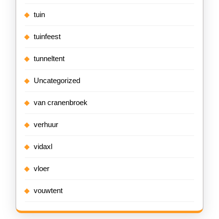
tuin
tuinfeest
tunneltent
Uncategorized
van cranenbroek
verhuur
vidaxl
vloer
vouwtent