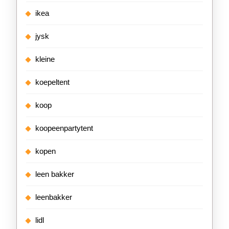
ikea
jysk
kleine
koepeltent
koop
koopeenpartytent
kopen
leen bakker
leenbakker
lidl