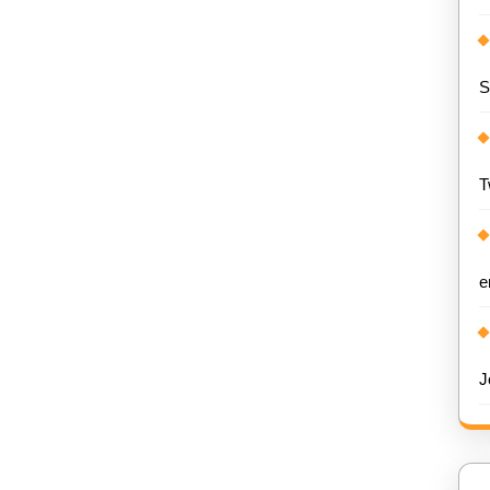
S
T
e
J