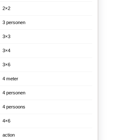
2×2
3 personen
3×3
3×4
3×6
4 meter
4 personen
4 persoons
4×6
action