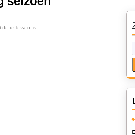
g seizoen
t de beste van ons.
E