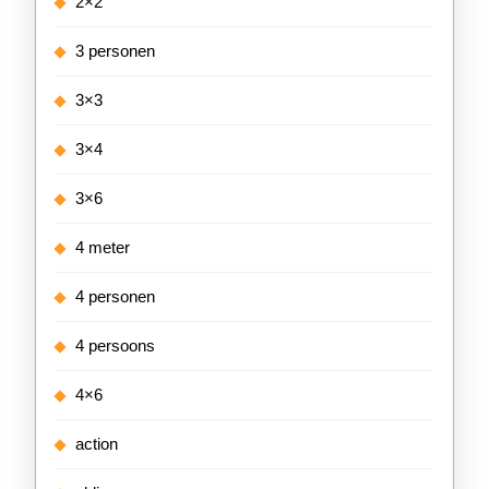
2×2
3 personen
3×3
3×4
3×6
4 meter
4 personen
4 persoons
4×6
action