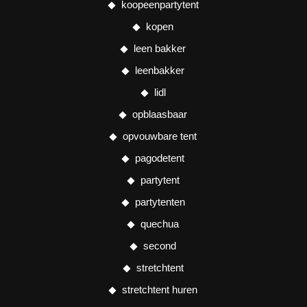
koopeenpartytent
kopen
leen bakker
leenbakker
lidl
opblaasbaar
opvouwbare tent
pagodetent
partytent
partytenten
quechua
second
stretchtent
stretchtent huren