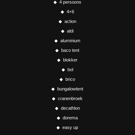
4 persoons
4×6
action
aldi
aluminium
baco tent
blokker
bol
brico
bungalowtent
cranenbroek
decathlon
dorema
easy up