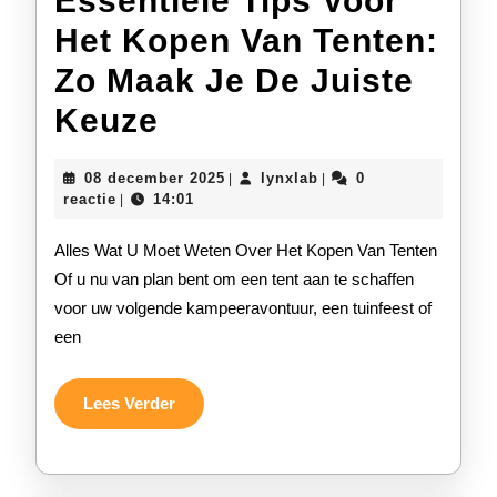
Essentiële Tips Voor
Het Kopen Van Tenten:
Zo Maak Je De Juiste
Essentiële
Keuze
Tips
08
lynxlab
08 december 2025
lynxlab
0
|
|
Voor
december
reactie
14:01
|
2025
Het
Alles Wat U Moet Weten Over Het Kopen Van Tenten
Kopen
Of u nu van plan bent om een tent aan te schaffen
voor uw volgende kampeeravontuur, een tuinfeest of
Van
een
Tenten:
Zo
Lees
Lees Verder
Verder
Maak
Je