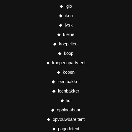
iglo
ikea
jysk
kleine
koepeltent
koop
koopeenpartytent
kopen
leen bakker
leenbakker
lidl
opblaasbaar
opvouwbare tent
pagodetent