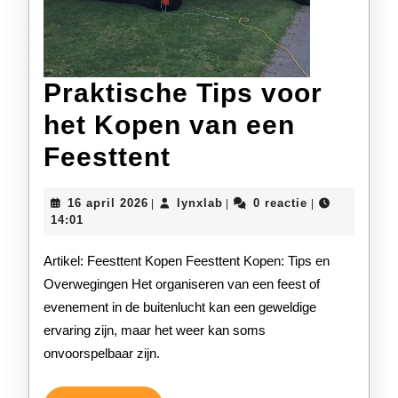
Praktische Tips voor
het Kopen van een
Praktische
Feesttent
Tips
16
lynxlab
16 april 2026
lynxlab
0 reactie
|
|
|
voor
april
14:01
2026
het
Artikel: Feesttent Kopen Feesttent Kopen: Tips en
Kopen
Overwegingen Het organiseren van een feest of
evenement in de buitenlucht kan een geweldige
van
ervaring zijn, maar het weer kan soms
een
onvoorspelbaar zijn.
Feesttent