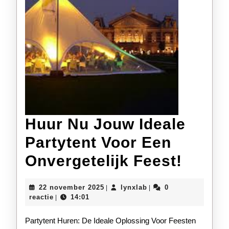
Huur Nu Jouw Ideale
Partytent Voor Een
Huur
Onvergetelijk Feest!
Nu
22
lynxlab
22 november 2025
lynxlab
0
|
|
Jouw
november
reactie
14:01
|
2025
Ideale
Partytent Huren: De Ideale Oplossing Voor Feesten