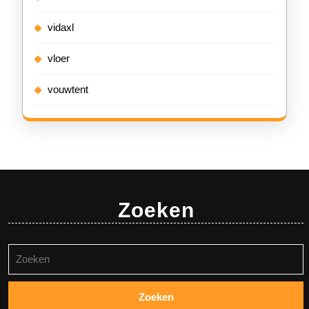
vidaxl
vloer
vouwtent
Zoeken
Zoeken
naar: