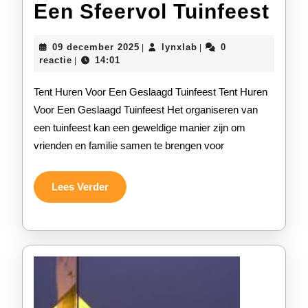
Huu
Een Sfeervol Tuinfeest
een
09
lynxlab
09 december 2025
lynxlab
0
|
|
Ten
december
reactie
14:01
|
2025
Voo
Tent Huren Voor Een Geslaagd Tuinfeest Tent Huren
Ee
Voor Een Geslaagd Tuinfeest Het organiseren van
een tuinfeest kan een geweldige manier zijn om
Sfe
vrienden en familie samen te brengen voor
Tui
Lees
Lees Verder
Verder