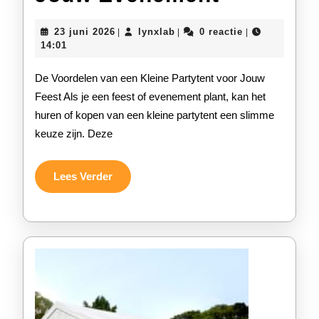
Sfeer
23
lynxlab
23 juni 2026
lynxlab
0 reactie
|
|
|
en
juni
14:01
2026
Comfort
De Voordelen van een Kleine Partytent voor Jouw
met
Feest Als je een feest of evenement plant, kan het
huren of kopen van een kleine partytent een slimme
een
keuze zijn. Deze
Kleine
Partytent
Lees
Lees Verder
Verder
op
Jouw
Eveneme