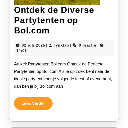
Ontdek de Diverse
Partytenten op
Ontdek
Bol.com
de
02
lynxlab
02 juli 2026
lynxlab
0 reactie
|
|
|
Diverse
juli
14:01
2026
Partytenten
Artikel: Partytenten Bol.com Ontdek de Perfecte
op
Partytenten op Bol.com Als je op zoek bent naar de
ideale partytent voor je volgende feest of evenement,
Bol.com
dan ben je bij Bol.com aan
Lees
Lees Verder
Verder