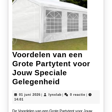
Voordelen van een
Grote Partytent voor
Jouw Speciale
Voordelen
Gelegenheid
van
01
lynxlab
01 juni 2026
lynxlab
0 reactie
|
|
|
een
juni
14:01
2026
Grote
De Voordelen van een Grote Partytent voor Jouw